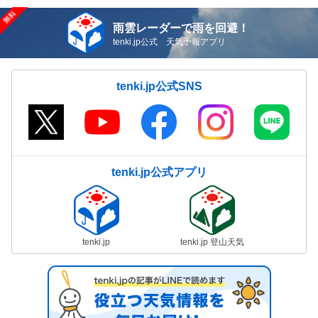
雨雲レーダーで雨を回避！
tenki.jp公式 天気予報アプリ
tenki.jp公式SNS
tenki.jp公式アプリ
tenki.jp
tenki.jp 登山天気