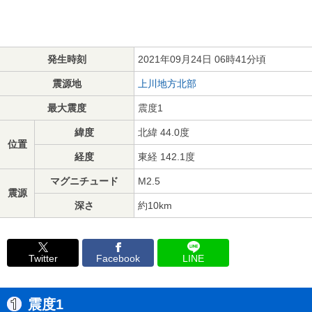
発生時刻
2021年09月24日 06時41分頃
震源地
上川地方北部
最大震度
震度1
緯度
北緯 44.0度
位置
経度
東経 142.1度
マグニチュード
M2.5
震源
深さ
約10km
Twitter
Facebook
LINE
震度1