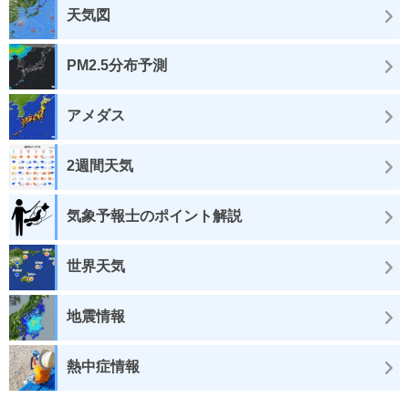
天気図
PM2.5分布予測
アメダス
2週間天気
気象予報士のポイント解説
世界天気
地震情報
熱中症情報