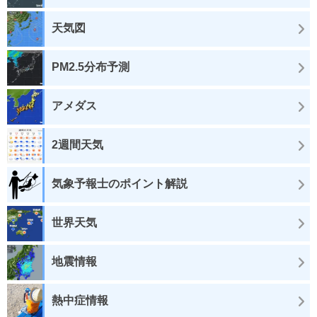
天気図
PM2.5分布予測
アメダス
2週間天気
気象予報士のポイント解説
世界天気
地震情報
熱中症情報