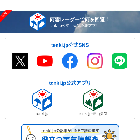
雨雲レーダーで雨を回避！
tenki.jp公式 天気予報アプリ
tenki.jp公式SNS
tenki.jp公式アプリ
tenki.jp
tenki.jp 登山天気