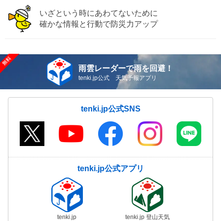
いざという時にあわてないために
確かな情報と行動で防災力アップ
雨雲レーダーで雨を回避！
tenki.jp公式 天気予報アプリ
tenki.jp公式SNS
tenki.jp公式アプリ
tenki.jp
tenki.jp 登山天気