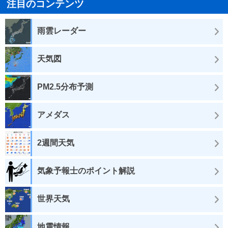
注目のコンテンツ
雨雲レーダー
天気図
PM2.5分布予測
アメダス
2週間天気
気象予報士のポイント解説
世界天気
地震情報