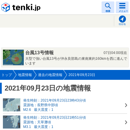
tenki.jp
検索
メニュー
現在地
台風13号情報
07日04:00現在
大型で強い台風13号が沖永良部島の東南東約160kmを西に進んで
います
トップ
地震情報
過去の地震情報
2021年09月23日
2021年09月23日の地震情報
発生時刻：2021年09月23日23時43分頃
震源地：長野県中部頃
M2.6
最大震度：1
発生時刻：2021年09月23日21時51分頃
震源地：天草灘頃
M3.1
最大震度：1