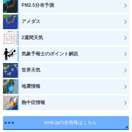
PM2.5分布予測
アメダス
2週間天気
気象予報士のポイント解説
世界天気
地震情報
熱中症情報
tenki.jpの全情報はこちら