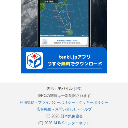
表示：
モバイル
｜
PC
※PCの閲覧は一部制限されます
利用規約
-
プライバシーポリシー
-
クッキーポリシー
広告掲載
-
お問い合わせ
-
ヘルプ
(C) 2026
日本気象協会
(C) 2026
ALiNKインターネット