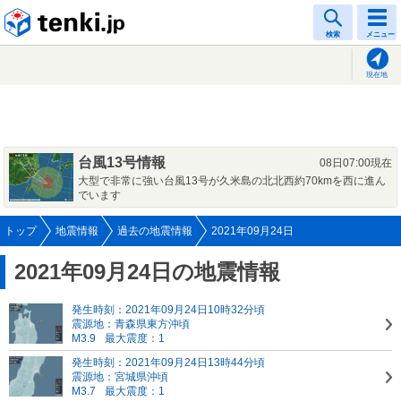
tenki.jp
検索
メニュー
現在地
台風13号情報
08日07:00現在
大型で非常に強い台風13号が久米島の北北西約70kmを西に進ん
でいます
トップ
地震情報
過去の地震情報
2021年09月24日
2021年09月24日の地震情報
発生時刻：2021年09月24日10時32分頃
震源地：青森県東方沖頃
M3.9
最大震度：1
発生時刻：2021年09月24日13時44分頃
震源地：宮城県沖頃
M3.7
最大震度：1