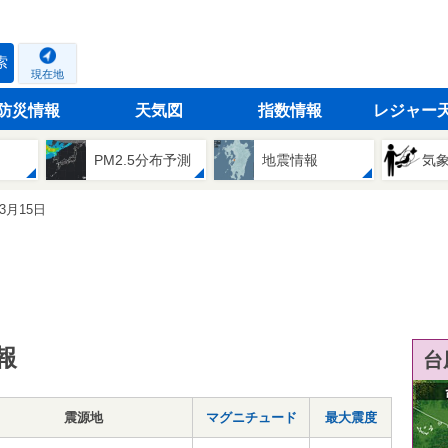
索
現在地
防災情報
天気図
指数情報
レジャー
PM2.5分布予測
地震情報
気
03月15日
報
台
震源地
マグニチュード
最大震度