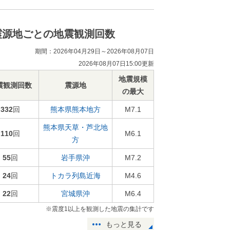
震源地ごとの地震観測回数
期間：2026年04月29日～2026年08月07日
2026年08月07日15:00更新
地震規模
震観測回数
震源地
の最大
332
回
熊本県熊本地方
M7.1
熊本県天草・芦北地
110
回
M6.1
方
55
回
岩手県沖
M7.2
24
回
トカラ列島近海
M4.6
22
回
宮城県沖
M6.4
※震度1以上を観測した地震の集計です
もっと見る