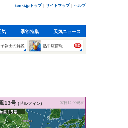
tenki.jpトップ
｜
サイトマップ
｜
ヘルプ
天気
季節特集
天気ニュース
象予報士の解説
熱中症情報
注目
風13号
(ドルフィン)
07日14:00現在