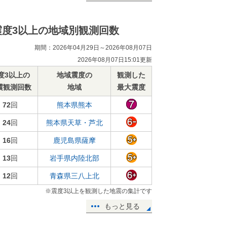
震度3以上の地域別観測回数
期間：2026年04月29日～2026年08月07日
2026年08月07日15:01更新
度3以上の
地域震度の
観測した
震観測回数
地域
最大震度
72
回
熊本県熊本
24
回
熊本県天草・芦北
16
回
鹿児島県薩摩
13
回
岩手県内陸北部
12
回
青森県三八上北
※震度3以上を観測した地震の集計です
もっと見る