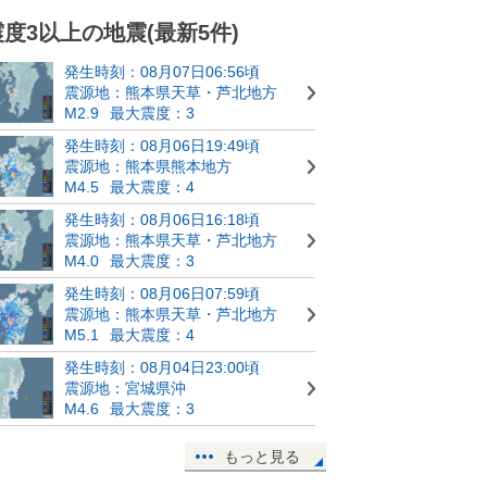
震度3以上の地震(最新5件)
発生時刻：08月07日06:56頃
震源地：熊本県天草・芦北地方
M2.9
最大震度：3
発生時刻：08月06日19:49頃
震源地：熊本県熊本地方
M4.5
最大震度：4
発生時刻：08月06日16:18頃
震源地：熊本県天草・芦北地方
M4.0
最大震度：3
発生時刻：08月06日07:59頃
震源地：熊本県天草・芦北地方
M5.1
最大震度：4
発生時刻：08月04日23:00頃
震源地：宮城県沖
M4.6
最大震度：3
もっと見る