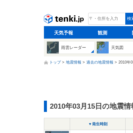
tenki.jp
検
天気予報
観測
雨雲レーダー
天気図
トップ
地震情報
過去の地震情報
2010年
2010年03月15日の地震情
▼発生時刻