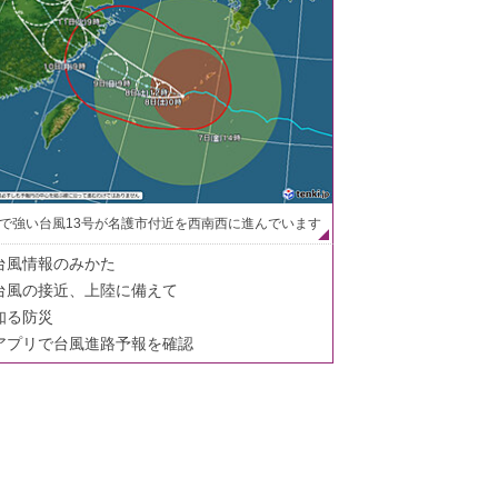
で強い台風13号が名護市付近を西南西に進んでいます
台風情報のみかた
台風の接近、上陸に備えて
知る防災
アプリで台風進路予報を確認