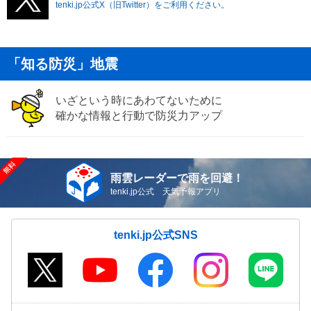
tenki.jp公式X（旧Twitter）をご利用ください。
「知る防災」地震
いざという時にあわてないために
確かな情報と行動で防災力アップ
雨雲レーダーで雨を回避！
tenki.jp公式 天気予報アプリ
tenki.jp公式SNS