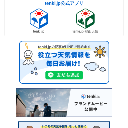
tenki.jp公式アプリ
tenki.jp
tenki.jp 登山天気