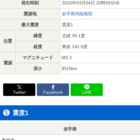
発生時刻
2010年03月04日 20時58分頃
震源地
岩手県内陸南部
最大震度
震度1
緯度
北緯 39.1度
位置
経度
東経 141.0度
マグニチュード
M3.2
震源
深さ
約10km
Twitter
Facebook
LINE
震度1
岩手県
奥州市