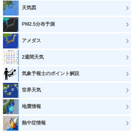
天気図
PM2.5分布予測
アメダス
2週間天気
気象予報士のポイント解説
世界天気
地震情報
熱中症情報