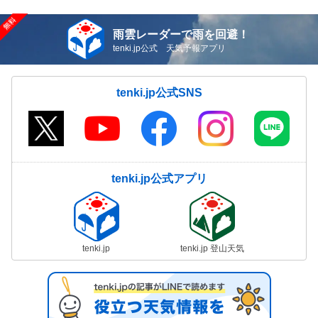
雨雲レーダーで雨を回避！
tenki.jp公式 天気予報アプリ
tenki.jp公式SNS
tenki.jp公式アプリ
tenki.jp
tenki.jp 登山天気