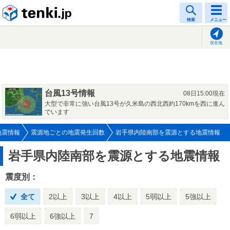
tenki.jp
検索
メニュー
現在地
台風13号情報
08日15:00現在
大型で非常に強い台風13号が久米島の西北西約170kmを西に進ん
でいます
地震情報
震源地ごとの地震発生回数
岩手県内陸南部を震源とする地震情報
岩手県内陸南部を震源とする地震情報
震度別：
全て
2以上
3以上
4以上
5弱以上
5強以上
6弱以上
6強以上
7