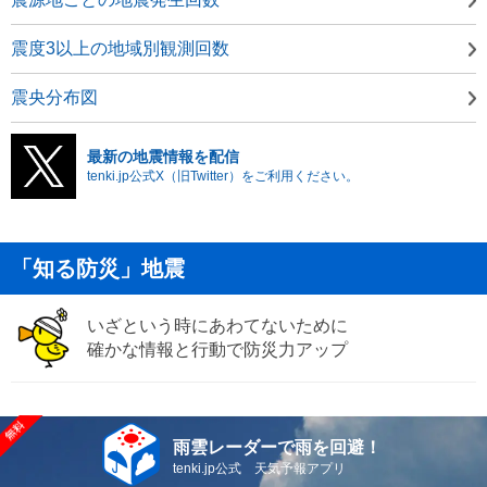
震度3以上の地域別観測回数
震央分布図
最新の地震情報を配信
tenki.jp公式X（旧Twitter）をご利用ください。
「知る防災」地震
いざという時にあわてないために
確かな情報と行動で防災力アップ
雨雲レーダーで雨を回避！
tenki.jp公式 天気予報アプリ