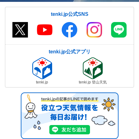
tenki.jp公式SNS
tenki.jp公式アプリ
tenki.jp
tenki.jp 登山天気