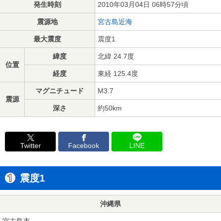
発生時刻
2010年03月04日 06時57分頃
震源地
宮古島近海
最大震度
震度1
緯度
北緯 24.7度
位置
経度
東経 125.4度
マグニチュード
M3.7
震源
深さ
約50km
Twitter
Facebook
LINE
震度1
沖縄県
宮古島市