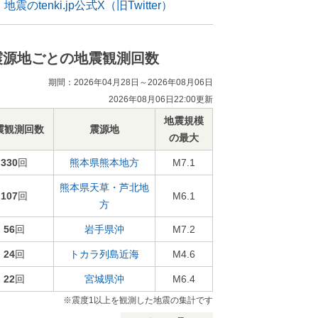
地震のtenki.jp公式X（旧Twitter）
震源地ごとの地震観測回数
期間：2026年04月28日～2026年08月06日
2026年08月06日22:00更新
地震規模
震観測回数
震源地
の最大
330
回
熊本県熊本地方
M7.1
熊本県天草・芦北地
107
回
M6.1
方
56
回
岩手県沖
M7.2
24
回
トカラ列島近海
M4.6
22
回
宮城県沖
M6.4
※震度1以上を観測した地震の集計です