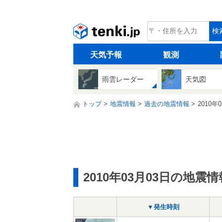
tenki.jp
検
天気予報
観測
雨雲レーダー
天気図
トップ
地震情報
過去の地震情報
2010年
2010年03月03日の地震情
▼発生時刻