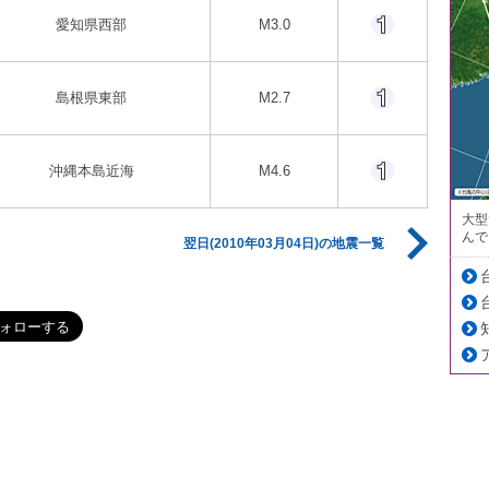
愛知県西部
M3.0
島根県東部
M2.7
沖縄本島近海
M4.6
大型
んで
翌日(2010年03月04日)の地震一覧