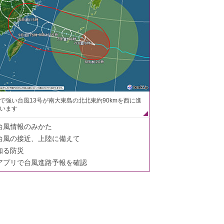
で強い台風13号が南大東島の北北東約90kmを西に進
います
台風情報のみかた
台風の接近、上陸に備えて
知る防災
アプリで台風進路予報を確認