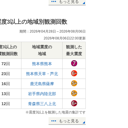
もっと見る
震度3以上の地域別観測回数
期間：2026年04月28日～2026年08月06日
2026年08月06日22:00更新
度3以上の
地域震度の
観測した
震観測回数
地域
最大震度
72
回
熊本県熊本
23
回
熊本県天草・芦北
16
回
鹿児島県薩摩
13
回
岩手県内陸北部
12
回
青森県三八上北
※震度3以上を観測した地震の集計です
もっと見る