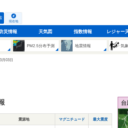
索
現在地
防災情報
天気図
指数情報
レジャー
PM2.5分布予測
地震情報
気
03月03日
報
台
震源地
マグニチュード
最大震度