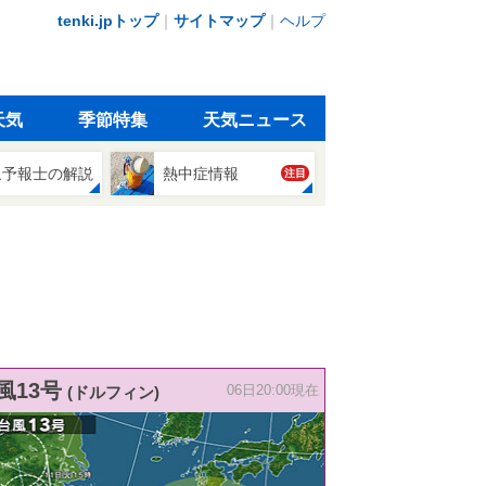
tenki.jpトップ
｜
サイトマップ
｜
ヘルプ
天気
季節特集
天気ニュース
象予報士の解説
熱中症情報
注目
風13号
(ドルフィン)
06日20:00現在