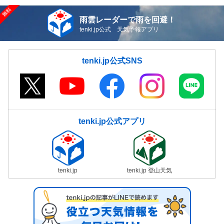
雨雲レーダーで雨を回避！
tenki.jp公式 天気予報アプリ
tenki.jp公式SNS
tenki.jp公式アプリ
tenki.jp
tenki.jp 登山天気