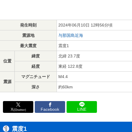
発生時刻
2024年06月10日 12時56分頃
震源地
与那国島近海
最大震度
震度1
緯度
北緯 23.7度
位置
経度
東経 122.8度
マグニチュード
M4.4
震源
深さ
約60km
X
Facebook
LINE
(旧twitter)
震度1