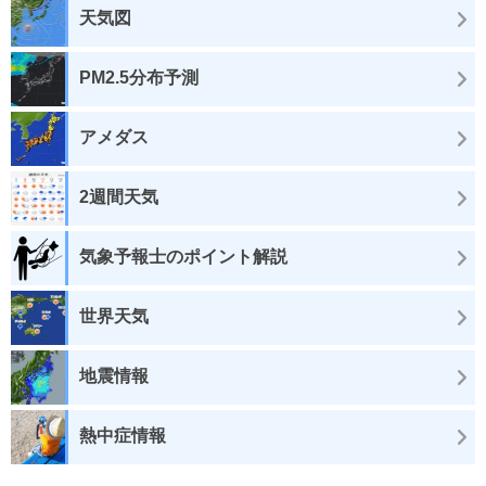
天気図
PM2.5分布予測
アメダス
2週間天気
気象予報士のポイント解説
世界天気
地震情報
熱中症情報