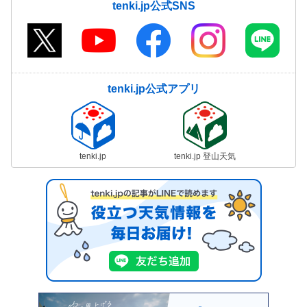
tenki.jp公式SNS
tenki.jp公式アプリ
tenki.jp
tenki.jp 登山天気