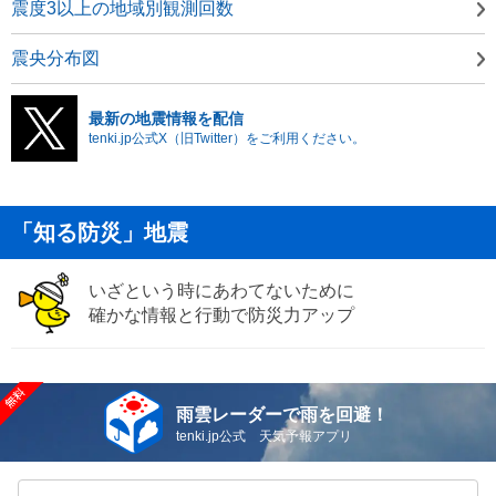
震度3以上の地域別観測回数
震央分布図
最新の地震情報を配信
tenki.jp公式X（旧Twitter）をご利用ください。
「知る防災」地震
いざという時にあわてないために
確かな情報と行動で防災力アップ
雨雲レーダーで雨を回避！
tenki.jp公式 天気予報アプリ