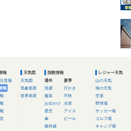
情報
天気図
指数情報
レジャー天気
注意報
天気図
通年
夏季
山の天気
情報
気象衛星
洗濯
汗かき
海の天気
報
世界衛星
服装
不快
空港
報
お出かけ
冷房
野球場
報
星空
アイス
サッカー場
災
傘
ビール
ゴルフ場
紫外線
キャンプ場