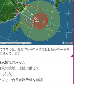
で非常に強い台風13号が久米島の北北西約40kmを南
に進んでいます
台風情報のみかた
台風の接近、上陸に備えて
知る防災
アプリで台風進路予報を確認