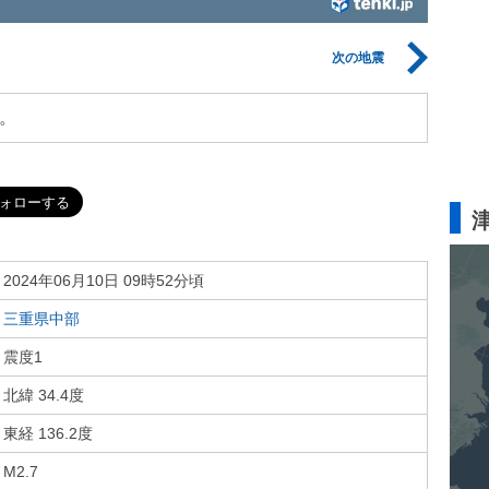
次の地震
。
2024年06月10日 09時52分頃
三重県中部
震度1
北緯 34.4度
東経 136.2度
M2.7