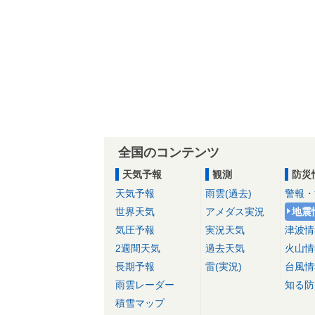
全国のコンテンツ
天気予報
観測
防災
天気予報
雨雲(過去)
警報・
世界天気
アメダス実況
地震
気圧予報
実況天気
津波情
2週間天気
過去天気
火山情
長期予報
雷(実況)
台風情
雨雲レーダー
知る防
積雪マップ