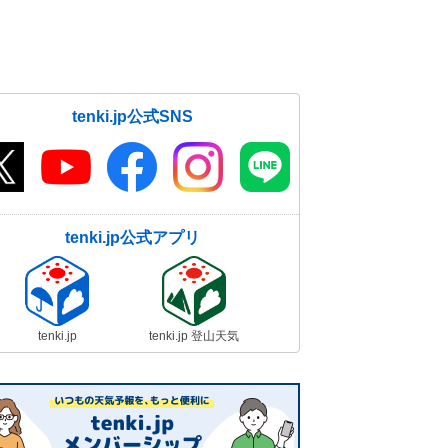
tenki.jp公式SNS
tenki.jp公式アプリ
tenki.jp
tenki.jp 登山天気