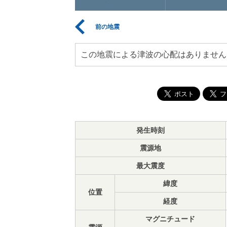
前の地震
この地震による津波の心配はありません
発生時刻
震源地
最大震度
緯度
位置
経度
マグニチュード