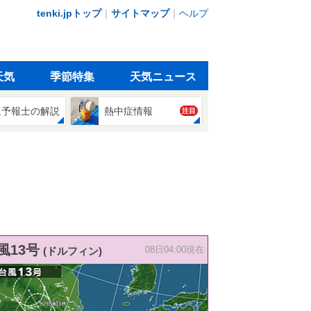
tenki.jpトップ
｜
サイトマップ
｜
ヘルプ
天気
季節特集
天気ニュース
象予報士の解説
熱中症情報
注目
風13号
(ドルフィン)
08日04:00現在