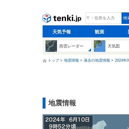
tenki.jp
検
天気予報
観測
雨雲レーダー
天気図
トップ
地震情報
過去の地震情報
2024年
地震情報