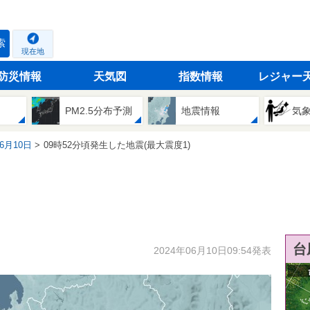
索
現在地
防災情報
天気図
指数情報
レジャー
PM2.5分布予測
地震情報
気
06月10日
09時52分頃発生した地震(最大震度1)
台
2024年06月10日09:54発表