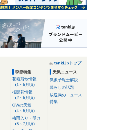
tenki.jpトップ
季節特集
天気ニュース
花粉飛散情報
気象予報士解説
(1～5月頃)
暮らしの話題
桜開花情報
放送局のニュース
(2～5月頃)
特集
GWの天気
(4～5月頃)
梅雨入り・明け
(5～7月頃)