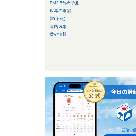
PM2.5分布予測
世界の雨雲
雷(予報)
道路気象
黄砂情報