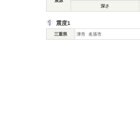
震源
深さ
震度1
三重県
津市
名張市