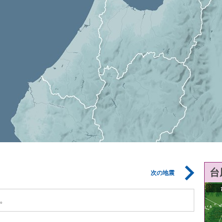
台
次の地震
。