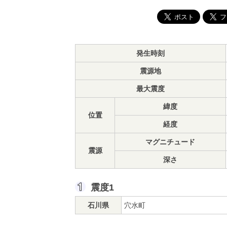
発生時刻
震源地
最大震度
緯度
位置
経度
マグニチュード
震源
深さ
震度1
石川県
穴水町