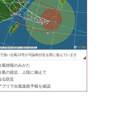
で強い台風13号が与論島付近を西に進んでいます
台風情報のみかた
台風の接近、上陸に備えて
知る防災
アプリで台風進路予報を確認