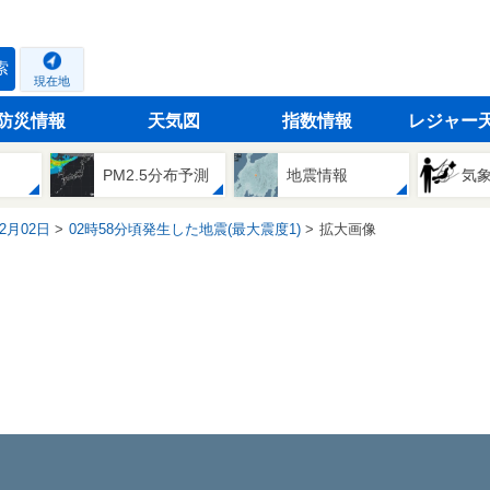
索
現在地
防災情報
天気図
指数情報
レジャー
PM2.5分布予測
地震情報
気
02月02日
02時58分頃発生した地震(最大震度1)
拡大画像