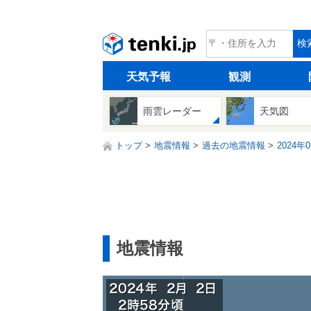
tenki.jp
検
天気予報
観測
雨雲レーダー
天気図
トップ
地震情報
過去の地震情報
2024年
地震情報