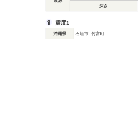
震源
深さ
震度1
沖縄県
石垣市
竹富町