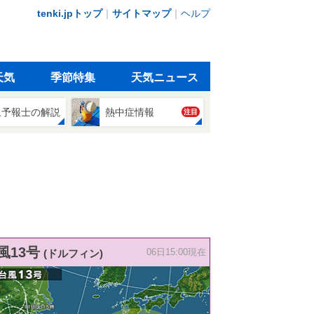
tenki.jpトップ
｜
サイトマップ
｜
ヘルプ
天気
季節特集
天気ニュース
象予報士の解説
熱中症情報
注目
風13号
(ドルフィン)
06日15:00現在