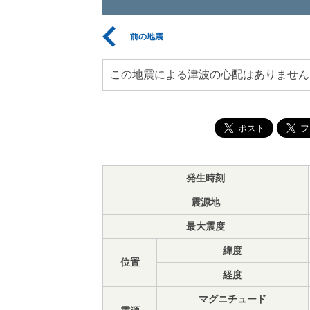
前の地震
この地震による津波の心配はありません
発生時刻
震源地
最大震度
緯度
位置
経度
マグニチュード