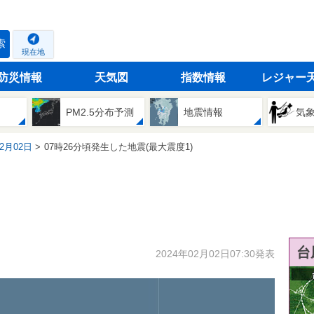
索
現在地
防災情報
天気図
指数情報
レジャー
PM2.5分布予測
地震情報
気
02月02日
07時26分頃発生した地震(最大震度1)
台
2024年02月02日07:30発表