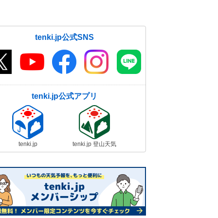
tenki.jp公式SNS
tenki.jp公式アプリ
tenki.jp
tenki.jp 登山天気