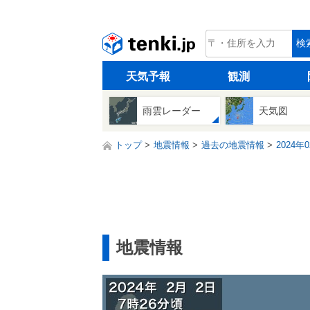
tenki.jp
検
天気予報
観測
雨雲レーダー
天気図
トップ
地震情報
過去の地震情報
2024年
地震情報