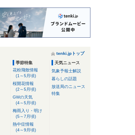
tenki.jpトップ
季節特集
天気ニュース
花粉飛散情報
気象予報士解説
(1～5月頃)
暮らしの話題
桜開花情報
放送局のニュース
(2～5月頃)
特集
GWの天気
(4～5月頃)
梅雨入り・明け
(5～7月頃)
熱中症情報
(4～9月頃)