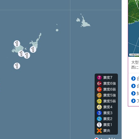
大型
西に