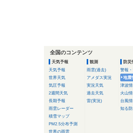
全国のコンテンツ
天気予報
観測
防災
天気予報
雨雲(過去)
警報・
世界天気
アメダス実況
地震
気圧予報
実況天気
津波情
2週間天気
過去天気
火山情
長期予報
雷(実況)
台風情
雨雲レーダー
知る防
積雪マップ
PM2.5分布予測
世界の雨雲