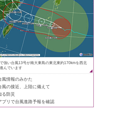
で強い台風13号が南大東島の東北東約170kmを西北
進んでいます
台風情報のみかた
台風の接近、上陸に備えて
知る防災
アプリで台風進路予報を確認