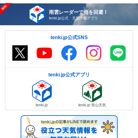
雨雲レーダーで雨を回避！
tenki.jp公式 天気予報アプリ
tenki.jp公式SNS
tenki.jp公式アプリ
tenki.jp
tenki.jp 登山天気