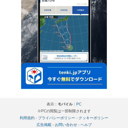
表示：
モバイル
｜
PC
※PCの閲覧は一部制限されます
利用規約
-
プライバシーポリシー
-
クッキーポリシー
広告掲載
-
お問い合わせ
-
ヘルプ