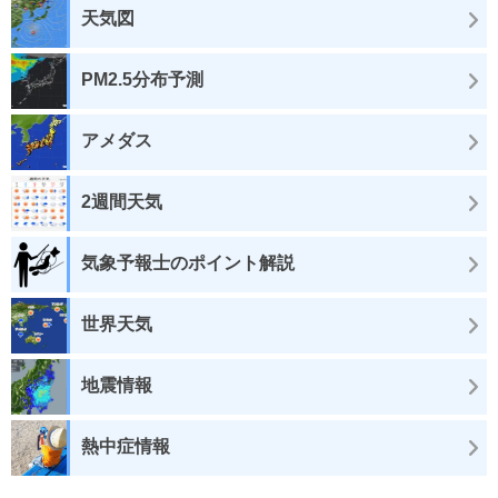
天気図
PM2.5分布予測
アメダス
2週間天気
気象予報士のポイント解説
世界天気
地震情報
熱中症情報