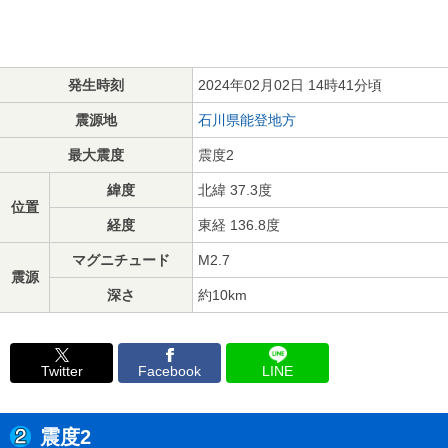
発生時刻
2024年02月02日 14時41分頃
震源地
石川県能登地方
最大震度
震度2
緯度
北緯 37.3度
位置
経度
東経 136.8度
マグニチュード
M2.7
震源
深さ
約10km
Twitter
Facebook
LINE
震度2