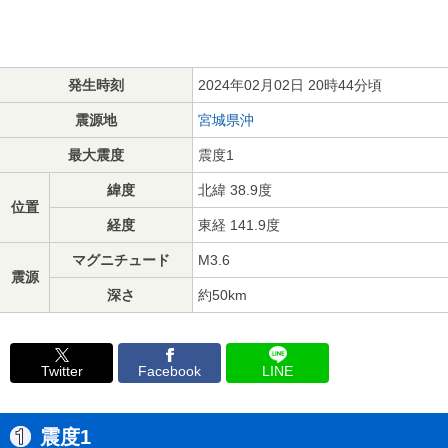
発生時刻
2024年02月02日 20時44分頃
震源地
宮城県沖
最大震度
震度1
緯度
北緯 38.9度
位置
経度
東経 141.9度
マグニチュード
M3.6
震源
深さ
約50km
Twitter
Facebook
LINE
震度1