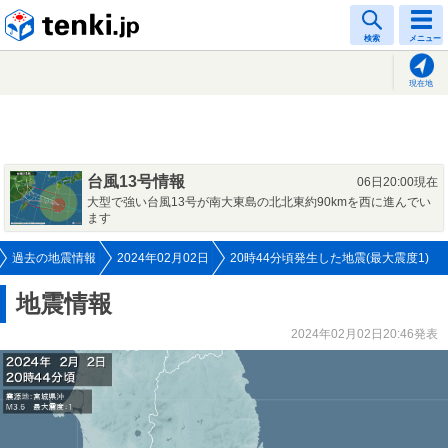
tenki.jp
検索
メニュー
現在地
台風13号情報
06日20:00現在
大型で強い台風13号が南大東島の北北東約90kmを西に進んでい
ます
過去の地震情報
2024年02月02日
20時44分頃発生した地震(最大震度1)
地震情報
2024年02月02日20:46発表