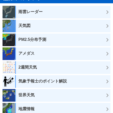
雨雲レーダー
天気図
PM2.5分布予測
アメダス
2週間天気
気象予報士のポイント解説
世界天気
地震情報