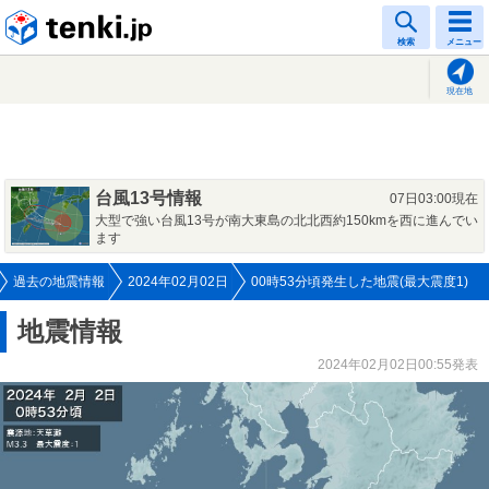
tenki.jp
検索
メニュー
現在地
台風13号情報
07日03:00現在
大型で強い台風13号が南大東島の北北西約150kmを西に進んでい
ます
過去の地震情報
2024年02月02日
00時53分頃発生した地震(最大震度1)
地震情報
2024年02月02日00:55発表