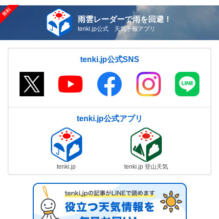
雨雲レーダーで雨を回避！
tenki.jp公式 天気予報アプリ
tenki.jp公式SNS
tenki.jp公式アプリ
tenki.jp
tenki.jp 登山天気