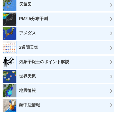
天気図
PM2.5分布予測
アメダス
2週間天気
気象予報士のポイント解説
世界天気
地震情報
熱中症情報