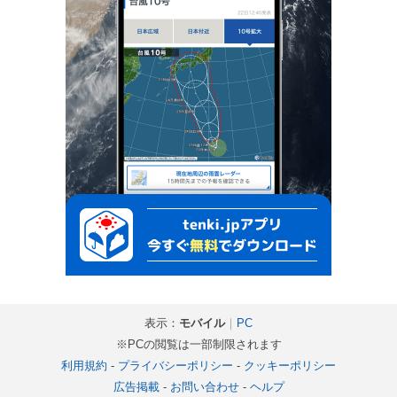
表示：
モバイル
｜
PC
※PCの閲覧は一部制限されます
利用規約
-
プライバシーポリシー
-
クッキーポリシー
広告掲載
-
お問い合わせ
-
ヘルプ