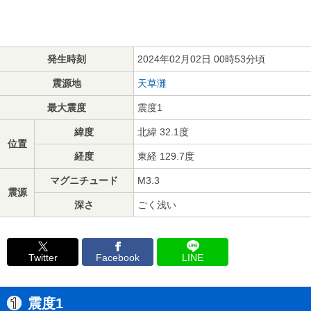
発生時刻
2024年02月02日 00時53分頃
震源地
天草灘
最大震度
震度1
緯度
北緯 32.1度
位置
経度
東経 129.7度
マグニチュード
M3.3
震源
深さ
ごく浅い
Twitter
Facebook
LINE
震度1