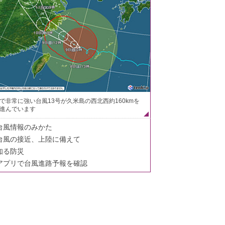
で非常に強い台風13号が久米島の西北西約160kmを
進んでいます
台風情報のみかた
台風の接近、上陸に備えて
知る防災
アプリで台風進路予報を確認