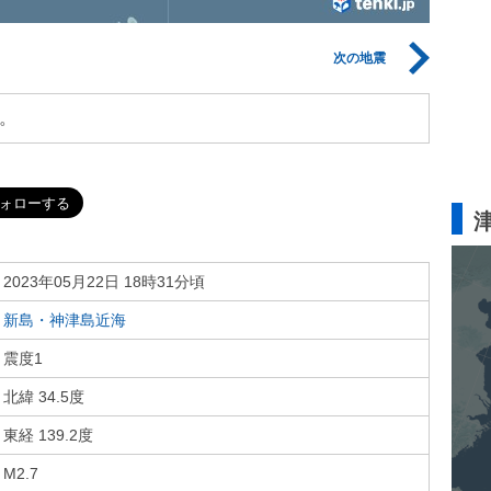
次の地震
。
2023年05月22日 18時31分頃
新島・神津島近海
震度1
北緯 34.5度
東経 139.2度
M2.7