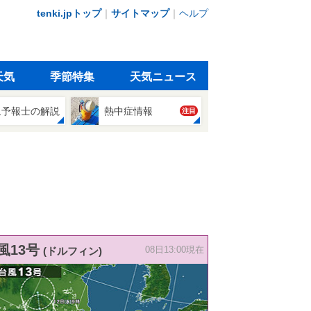
tenki.jpトップ
｜
サイトマップ
｜
ヘルプ
天気
季節特集
天気ニュース
象予報士の解説
熱中症情報
注目
風13号
(ドルフィン)
08日13:00現在