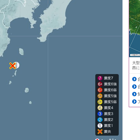
大型
西に