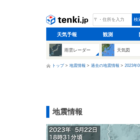
tenki.jp
検
天気予報
観測
雨雲レーダー
天気図
トップ
地震情報
過去の地震情報
2023年
地震情報