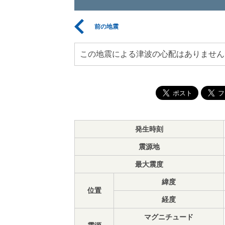
前の地震
この地震による津波の心配はありません
発生時刻
震源地
最大震度
緯度
位置
経度
マグニチュード