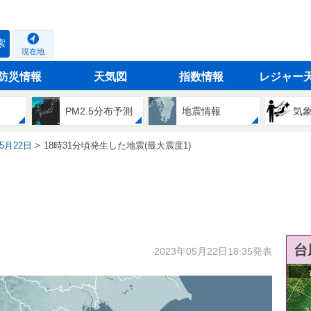
索
現在地
防災情報
天気図
指数情報
レジャー
PM2.5分布予測
地震情報
気
05月22日
18時31分頃発生した地震(最大震度1)
台
2023年05月22日18:35発表