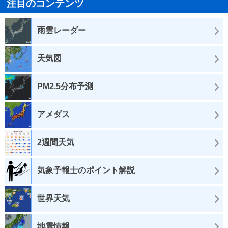
注目のコンテンツ
雨雲レーダー
天気図
PM2.5分布予測
アメダス
2週間天気
気象予報士のポイント解説
世界天気
地震情報