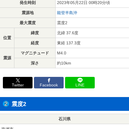
発生時刻
2023年05月22日 00時20分頃
震源地
能登半島沖
最大震度
震度2
緯度
北緯 37.6度
位置
経度
東経 137.3度
マグニチュード
M4.0
震源
深さ
約10km
Twitter
Facebook
LINE
震度2
石川県
珠洲市