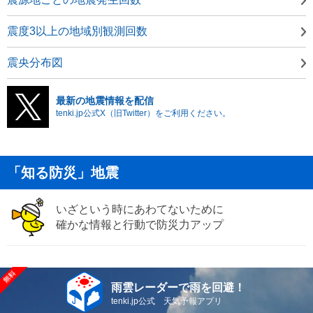
震度3以上の地域別観測回数
震央分布図
最新の地震情報を配信
tenki.jp公式X（旧Twitter）をご利用ください。
「知る防災」地震
いざという時にあわてないために
確かな情報と行動で防災力アップ
雨雲レーダーで雨を回避！
tenki.jp公式 天気予報アプリ