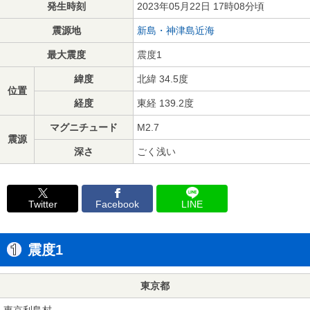
発生時刻
2023年05月22日 17時08分頃
震源地
新島・神津島近海
最大震度
震度1
緯度
北緯 34.5度
位置
経度
東経 139.2度
マグニチュード
M2.7
震源
深さ
ごく浅い
Twitter
Facebook
LINE
震度1
東京都
東京利島村