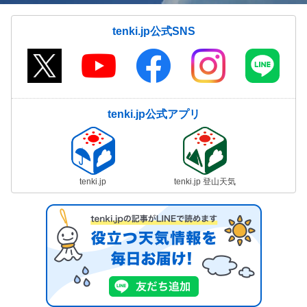
tenki.jp公式SNS
tenki.jp公式アプリ
tenki.jp
tenki.jp 登山天気