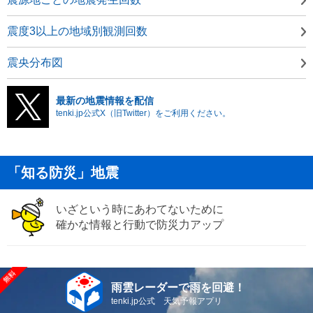
震度3以上の地域別観測回数
震央分布図
最新の地震情報を配信
tenki.jp公式X（旧Twitter）をご利用ください。
「知る防災」地震
いざという時にあわてないために
確かな情報と行動で防災力アップ
雨雲レーダーで雨を回避！
tenki.jp公式 天気予報アプリ