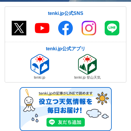
tenki.jp公式SNS
tenki.jp公式アプリ
tenki.jp
tenki.jp 登山天気