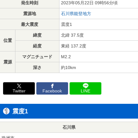
発生時刻
2023年05月22日 09時56分頃
震源地
石川県能登地方
最大震度
震度1
緯度
北緯 37.5度
位置
経度
東経 137.2度
マグニチュード
M2.2
震源
深さ
約10km
Twitter
Facebook
LINE
震度1
石川県
珠洲市