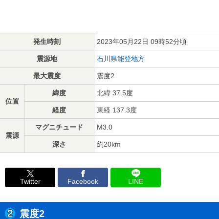
発生時刻
2023年05月22日 09時52分頃
震源地
石川県能登地方
最大震度
震度2
緯度
北緯 37.5度
位置
経度
東経 137.3度
マグニチュード
M3.0
震源
深さ
約20km
Twitter
Facebook
LINE
震度2