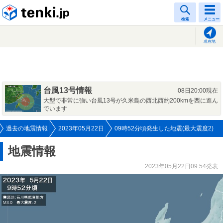
tenki.jp
検索
メニュー
現在地
台風13号情報
08日20:00現在
大型で非常に強い台風13号が久米島の西北西約200kmを西に進ん
でいます
過去の地震情報
2023年05月22日
09時52分頃発生した地震(最大震度2)
地震情報
2023年05月22日09:54発表