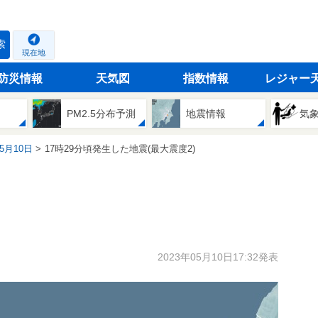
索
現在地
防災情報
天気図
指数情報
レジャー
PM2.5分布予測
地震情報
気
05月10日
17時29分頃発生した地震(最大震度2)
2023年05月10日17:32発表