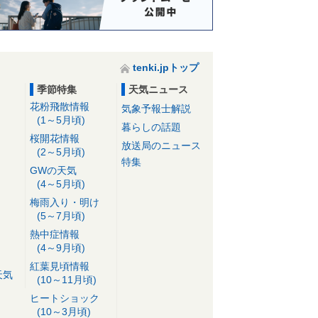
tenki.jpトップ
季節特集
天気ニュース
花粉飛散情報
気象予報士解説
(1～5月頃)
暮らしの話題
桜開花情報
放送局のニュース
(2～5月頃)
特集
GWの天気
(4～5月頃)
梅雨入り・明け
(5～7月頃)
熱中症情報
(4～9月頃)
紅葉見頃情報
天気
(10～11月頃)
ヒートショック
(10～3月頃)