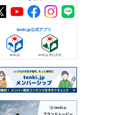
tenki.jp公式アプリ
tenki.jp
tenki.jp 登山天気