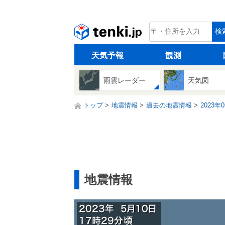
tenki.jp
検
天気予報
観測
雨雲レーダー
天気図
トップ
地震情報
過去の地震情報
2023年
地震情報