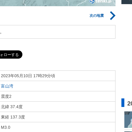
次の地震
。
2023年05月10日 17時29分頃
富山湾
震度2
2
北緯 37.4度
東経 137.3度
M3.0