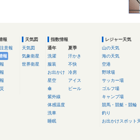
情報
天気図
指数情報
レジャー天気
注意報
天気図
通年
夏季
山の天気
情報
気象衛星
洗濯
汗かき
海の天気
報
世界衛星
服装
不快
空港
報
お出かけ
冷房
野球場
報
星空
アイス
サッカー場
災
傘
ビール
ゴルフ場
紫外線
キャンプ場
体感温度
競馬・競艇・競輪
洗車
釣り
睡眠
お出かけスポット