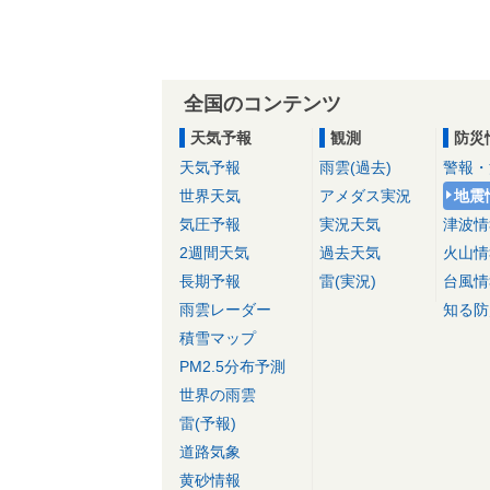
全国のコンテンツ
天気予報
観測
防災
天気予報
雨雲(過去)
警報・
世界天気
アメダス実況
地震
気圧予報
実況天気
津波情
2週間天気
過去天気
火山情
長期予報
雷(実況)
台風情
雨雲レーダー
知る防
積雪マップ
PM2.5分布予測
世界の雨雲
雷(予報)
道路気象
黄砂情報