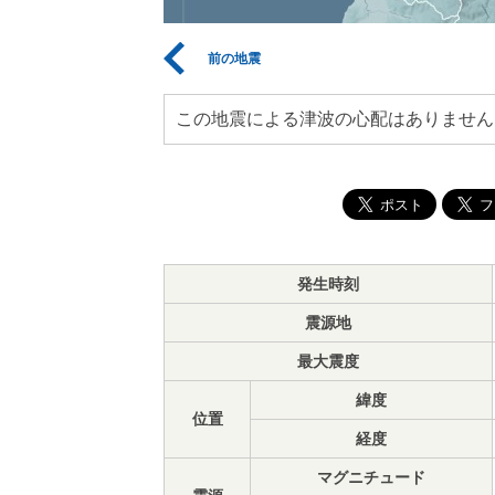
前の地震
この地震による津波の心配はありません
発生時刻
震源地
最大震度
緯度
位置
経度
マグニチュード