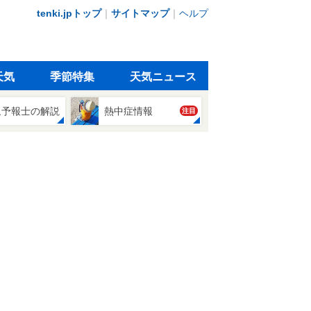
tenki.jpトップ
｜
サイトマップ
｜
ヘルプ
天気
季節特集
天気ニュース
象予報士の解説
熱中症情報
注目