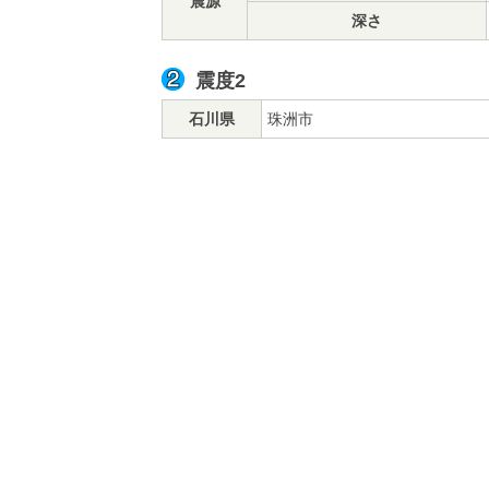
震源
深さ
震度2
石川県
珠洲市