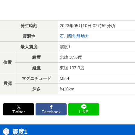
発生時刻
2023年05月10日 02時59分頃
震源地
石川県能登地方
最大震度
震度1
緯度
北緯 37.5度
位置
経度
東経 137.3度
マグニチュード
M3.4
震源
深さ
約10km
Twitter
Facebook
LINE
震度1