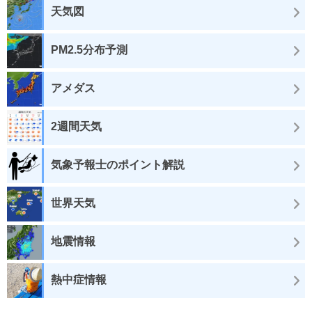
天気図
PM2.5分布予測
アメダス
2週間天気
気象予報士のポイント解説
世界天気
地震情報
熱中症情報