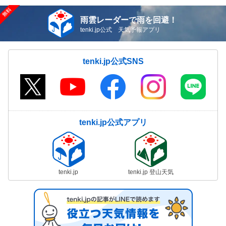
雨雲レーダーで雨を回避！
tenki.jp公式 天気予報アプリ
tenki.jp公式SNS
tenki.jp公式アプリ
tenki.jp
tenki.jp 登山天気