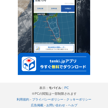
表示：
モバイル
｜
PC
※PCの閲覧は一部制限されます
利用規約
-
プライバシーポリシー
-
クッキーポリシー
広告掲載
-
お問い合わせ
-
ヘルプ