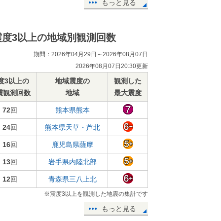
もっと見る
震度3以上の地域別観測回数
期間：2026年04月29日～2026年08月07日
2026年08月07日20:30更新
度3以上の
地域震度の
観測した
震観測回数
地域
最大震度
72
回
熊本県熊本
24
回
熊本県天草・芦北
16
回
鹿児島県薩摩
13
回
岩手県内陸北部
12
回
青森県三八上北
※震度3以上を観測した地震の集計です
もっと見る