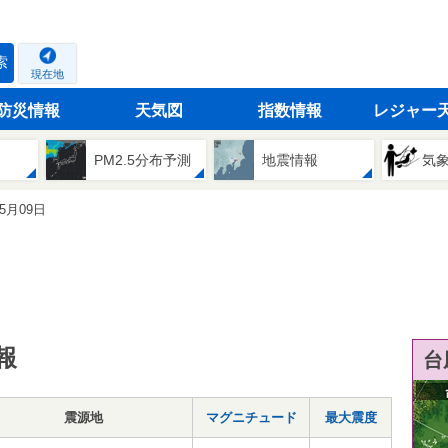
索
現在地
防災情報
天気図
指数情報
レジャー
PM2.5分布予測
地震情報
気
05月09日
報
台
震源地
マグニチュード
最大震度