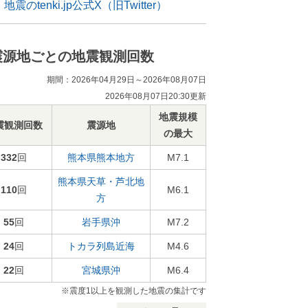
地震のtenki.jp公式X（旧Twitter）
震源地ごとの地震観測回数
期間：2026年04月29日～2026年08月07日
2026年08月07日20:30更新
地震規模
震観測回数
震源地
の最大
332
回
熊本県熊本地方
M7.1
熊本県天草・芦北地
110
回
M6.1
方
55
回
岩手県沖
M7.2
24
回
トカラ列島近海
M4.6
22
回
宮城県沖
M6.4
※震度1以上を観測した地震の集計です