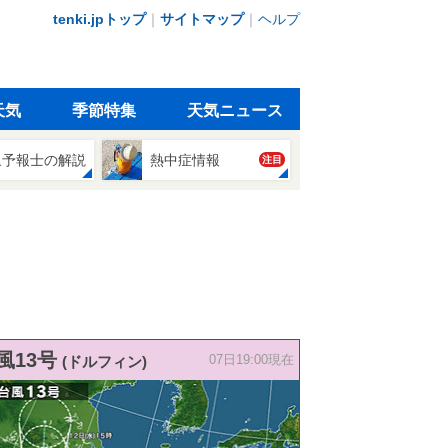
tenki.jpトップ
｜
サイトマップ
｜
ヘルプ
天気
季節特集
天気ニュース
象予報士の解説
熱中症情報
注目
風13号
(ドルフィン)
07日19:00現在