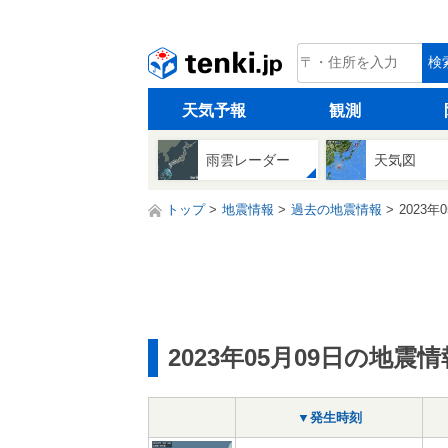
tenki.jp
検
天気予報
観測
雨雲レーダー
天気図
トップ
地震情報
過去の地震情報
2023年
2023年05月09日の地震情
▼発生時刻