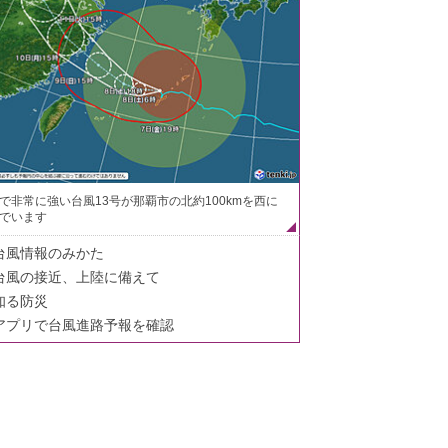
で非常に強い台風13号が那覇市の北約100kmを西に
でいます
台風情報のみかた
台風の接近、上陸に備えて
知る防災
アプリで台風進路予報を確認