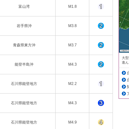
富山湾
M1.8
岩手県沖
M3.8
青森県東方沖
M3.7
大型
進ん
能登半島沖
M4.3
石川県能登地方
M2.2
石川県能登地方
M4.3
石川県能登地方
M4.9