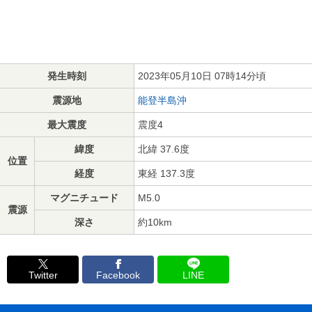
発生時刻
2023年05月10日 07時14分頃
震源地
能登半島沖
最大震度
震度4
緯度
北緯 37.6度
位置
経度
東経 137.3度
マグニチュード
M5.0
震源
深さ
約10km
Twitter
Facebook
LINE