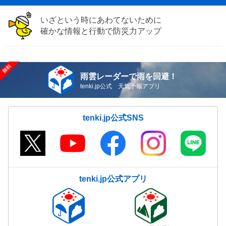
いざという時にあわてないために
確かな情報と行動で防災力アップ
雨雲レーダーで雨を回避！
tenki.jp公式 天気予報アプリ
tenki.jp公式SNS
tenki.jp公式アプリ