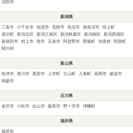
沼田市
新潟県
三条市
小千谷市
加茂市
見附市
魚沼市
南魚沼市
田上町
湯沢町
新潟北区
新潟江南区
新潟秋葉区
新潟南区
新潟西蒲区
新発田市
村上市
燕市
五泉市
阿賀野市
聖籠町
弥彦村
阿賀町
関川村
富山県
魚津市
滑川市
黒部市
上市町
立山町
入善町
高岡市
砺波市
南砺市
石川県
金沢市
小松市
白山市
能美市
野々市市
津幡町
福井県
福井市