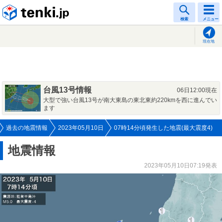
tenki.jp
検索
メニュー
現在地
台風13号情報
06日12:00現在
大型で強い台風13号が南大東島の東北東約220kmを西に進んでい
ます
過去の地震情報
2023年05月10日
07時14分頃発生した地震(最大震度4)
地震情報
2023年05月10日07:19発表