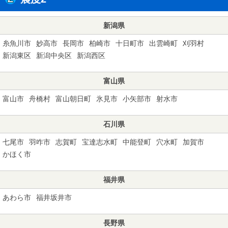
新潟県
糸魚川市
妙高市
長岡市
柏崎市
十日町市
出雲崎町
刈羽村
新潟東区
新潟中央区
新潟西区
富山県
富山市
舟橋村
富山朝日町
氷見市
小矢部市
射水市
石川県
七尾市
羽咋市
志賀町
宝達志水町
中能登町
穴水町
加賀市
かほく市
福井県
あわら市
福井坂井市
長野県