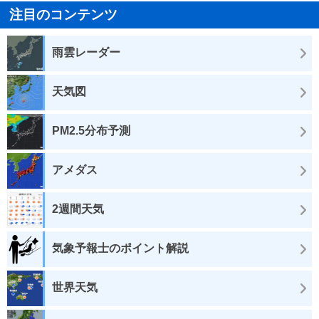
注目のコンテンツ
雨雲レーダー
天気図
PM2.5分布予測
アメダス
2週間天気
気象予報士のポイント解説
世界天気