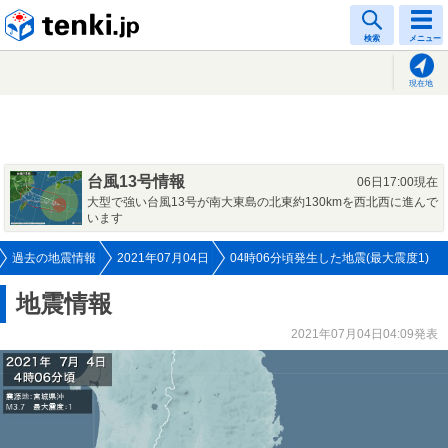
tenki.jp
検索
メニュー
現在地
台風13号情報
06日17:00現在
大型で強い台風13号が南大東島の北東約130kmを西北西に進んで
います
過去の地震情報
2021年07月04日
04時06分頃発生した地震(最大震度1)
地震情報
2021年07月04日04:09発表