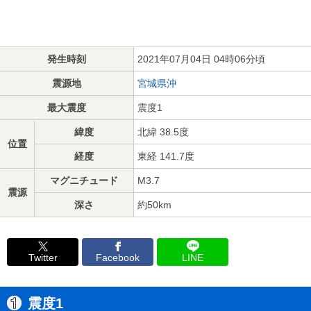
発生時刻
2021年07月04日 04時06分頃
震源地
宮城県沖
最大震度
震度1
緯度
北緯 38.5度
位置
経度
東経 141.7度
マグニチュード
M3.7
震源
深さ
約50km
Twitter
Facebook
LINE
震度1