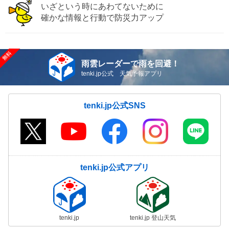
いざという時にあわてないために
確かな情報と行動で防災力アップ
雨雲レーダーで雨を回避！
tenki.jp公式 天気予報アプリ
tenki.jp公式SNS
tenki.jp公式アプリ
tenki.jp
tenki.jp 登山天気