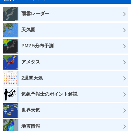
雨雲レーダー
天気図
PM2.5分布予測
アメダス
2週間天気
気象予報士のポイント解説
世界天気
地震情報