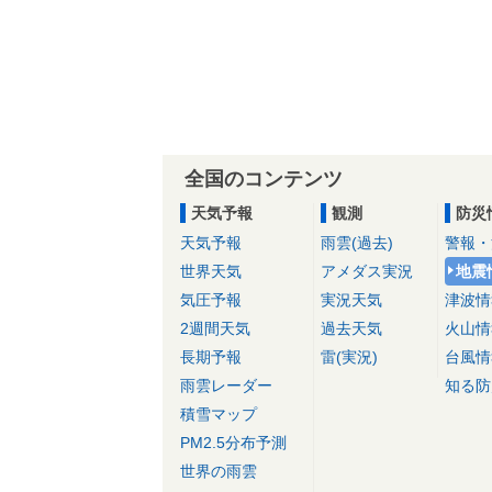
全国のコンテンツ
天気予報
観測
防災
天気予報
雨雲(過去)
警報・
世界天気
アメダス実況
地震
気圧予報
実況天気
津波情
2週間天気
過去天気
火山情
長期予報
雷(実況)
台風情
雨雲レーダー
知る防
積雪マップ
PM2.5分布予測
世界の雨雲