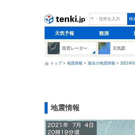
tenki.jp
検
天気予報
観測
雨雲レーダー
天気図
トップ
地震情報
過去の地震情報
2021年
地震情報