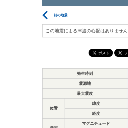
前の地震
この地震による津波の心配はありません
発生時刻
震源地
最大震度
緯度
位置
経度
マグニチュード