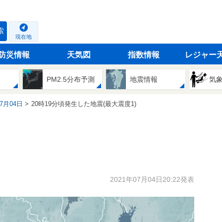
索
現在地
防災情報
天気図
指数情報
レジャー
PM2.5分布予測
地震情報
気
07月04日
20時19分頃発生した地震(最大震度1)
2021年07月04日20:22発表