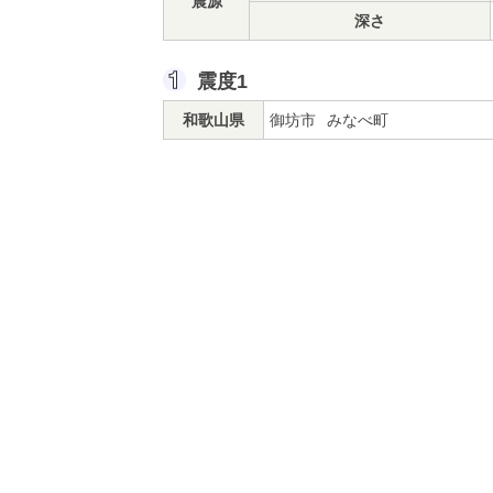
震源
深さ
震度1
和歌山県
御坊市
みなべ町