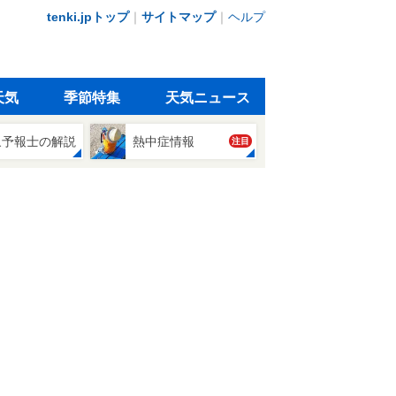
tenki.jpトップ
｜
サイトマップ
｜
ヘルプ
天気
季節特集
天気ニュース
象予報士の解説
熱中症情報
注目