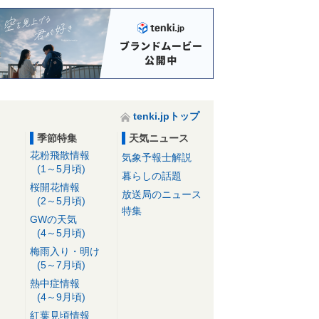
tenki.jpトップ
季節特集
天気ニュース
花粉飛散情報
気象予報士解説
(1～5月頃)
暮らしの話題
桜開花情報
放送局のニュース
(2～5月頃)
特集
GWの天気
(4～5月頃)
梅雨入り・明け
(5～7月頃)
熱中症情報
(4～9月頃)
紅葉見頃情報