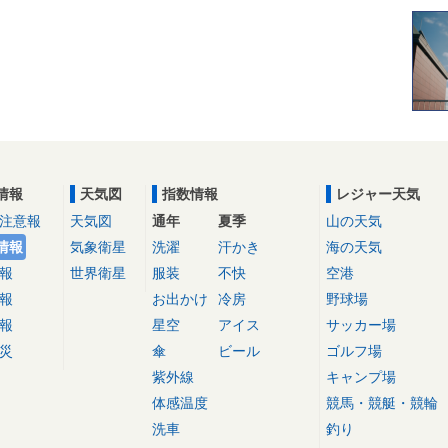
情報
天気図
指数情報
レジャー天気
注意報
天気図
通年
夏季
山の天気
情報
気象衛星
洗濯
汗かき
海の天気
報
世界衛星
服装
不快
空港
報
お出かけ
冷房
野球場
報
星空
アイス
サッカー場
災
傘
ビール
ゴルフ場
紫外線
キャンプ場
体感温度
競馬・競艇・競輪
洗車
釣り