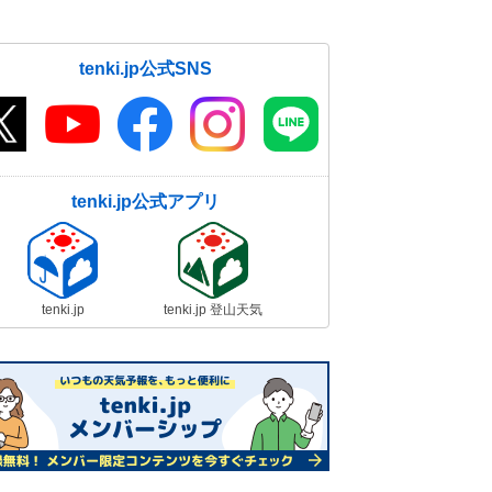
tenki.jp公式SNS
tenki.jp公式アプリ
tenki.jp
tenki.jp 登山天気