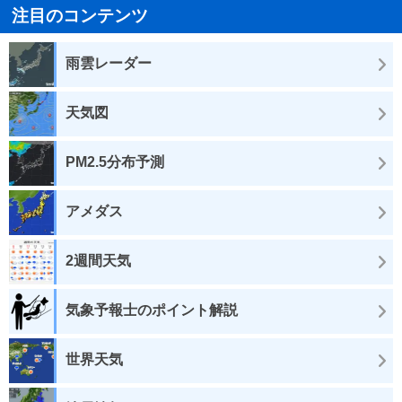
注目のコンテンツ
雨雲レーダー
天気図
PM2.5分布予測
アメダス
2週間天気
気象予報士のポイント解説
世界天気