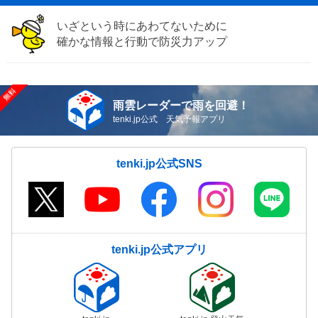
いざという時にあわてないために
確かな情報と行動で防災力アップ
雨雲レーダーで雨を回避！
tenki.jp公式 天気予報アプリ
tenki.jp公式SNS
tenki.jp公式アプリ