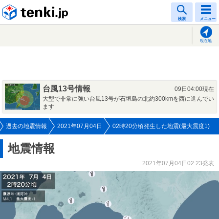
tenki.jp
検索
メニュー
現在地
台風13号情報
09日04:00現在
大型で非常に強い台風13号が石垣島の北約300kmを西に進んでい
ます
過去の地震情報
2021年07月04日
02時20分頃発生した地震(最大震度1)
地震情報
2021年07月04日02:23発表