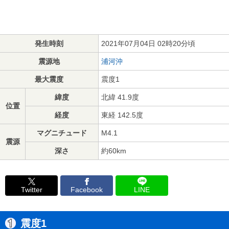
発生時刻
2021年07月04日 02時20分頃
震源地
浦河沖
最大震度
震度1
緯度
北緯 41.9度
位置
経度
東経 142.5度
マグニチュード
M4.1
震源
深さ
約60km
Twitter
Facebook
LINE
震度1