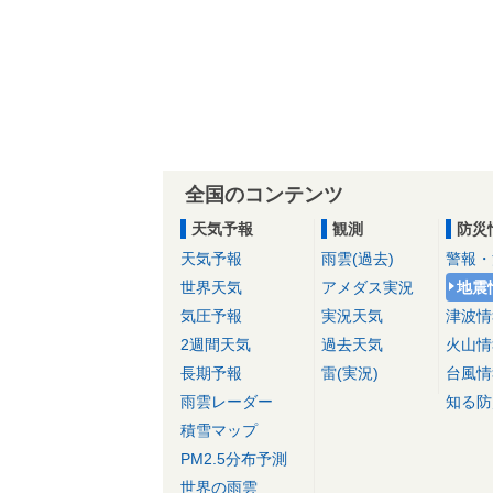
全国のコンテンツ
天気予報
観測
防災
天気予報
雨雲(過去)
警報・
世界天気
アメダス実況
地震
気圧予報
実況天気
津波情
2週間天気
過去天気
火山情
長期予報
雷(実況)
台風情
雨雲レーダー
知る防
積雪マップ
PM2.5分布予測
世界の雨雲