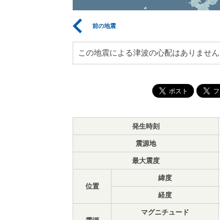
前の地震
この地震による津波の心配はありません
発生時刻
震源地
最大震度
緯度
位置
経度
マグニチュード