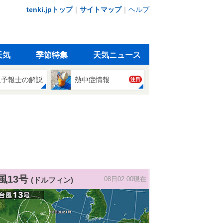
tenki.jpトップ
｜
サイトマップ
｜
ヘルプ
天気
季節特集
天気ニュース
象予報士の解説
熱中症情報
注目
風13号
(ドルフィン)
08日02:00現在