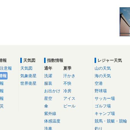
情報
天気図
指数情報
レジャー天気
注意報
天気図
通年
夏季
山の天気
情報
気象衛星
洗濯
汗かき
海の天気
報
世界衛星
服装
不快
空港
報
お出かけ
冷房
野球場
報
星空
アイス
サッカー場
災
傘
ビール
ゴルフ場
紫外線
キャンプ場
体感温度
競馬・競艇・競輪
洗車
釣り