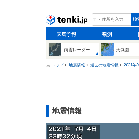
tenki.jp
検
天気予報
観測
雨雲レーダー
天気図
トップ
地震情報
過去の地震情報
2021年
地震情報