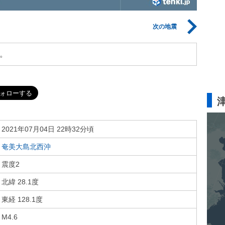
次の地震
。
2021年07月04日 22時32分頃
奄美大島北西沖
震度2
北緯 28.1度
東経 128.1度
M4.6