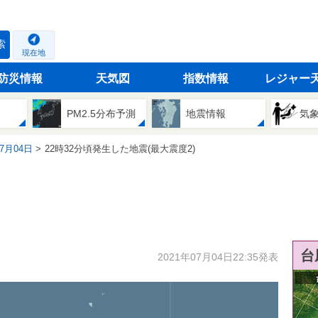
索
現在地
防災情報
天気図
指数情報
レジャー
PM2.5分布予測
地震情報
気
07月04日
22時32分頃発生した地震(最大震度2)
台
2021年07月04日22:35発表