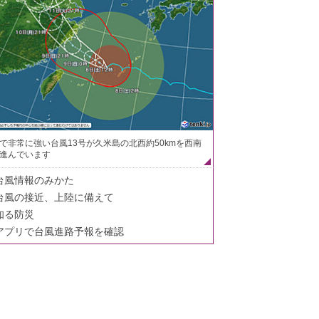
で非常に強い台風13号が久米島の北西約50kmを西南
進んでいます
台風情報のみかた
台風の接近、上陸に備えて
知る防災
アプリで台風進路予報を確認