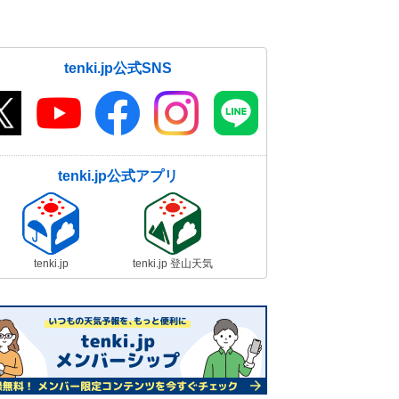
tenki.jp公式SNS
tenki.jp公式アプリ
tenki.jp
tenki.jp 登山天気