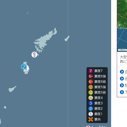
大型
西に