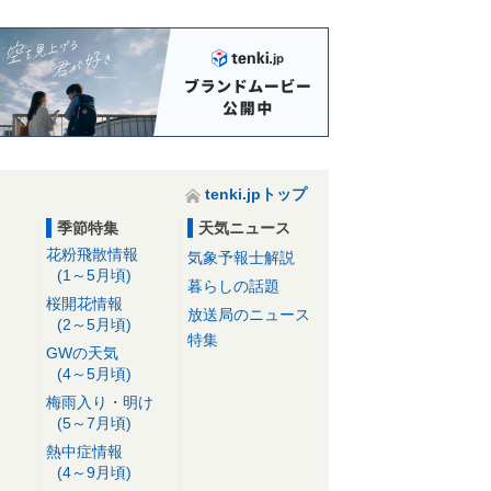
tenki.jpトップ
季節特集
天気ニュース
花粉飛散情報
気象予報士解説
(1～5月頃)
暮らしの話題
桜開花情報
放送局のニュース
(2～5月頃)
特集
GWの天気
(4～5月頃)
梅雨入り・明け
(5～7月頃)
熱中症情報
(4～9月頃)