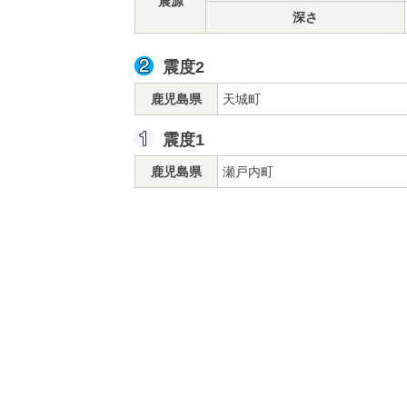
震源
深さ
震度2
鹿児島県
天城町
震度1
鹿児島県
瀬戸内町