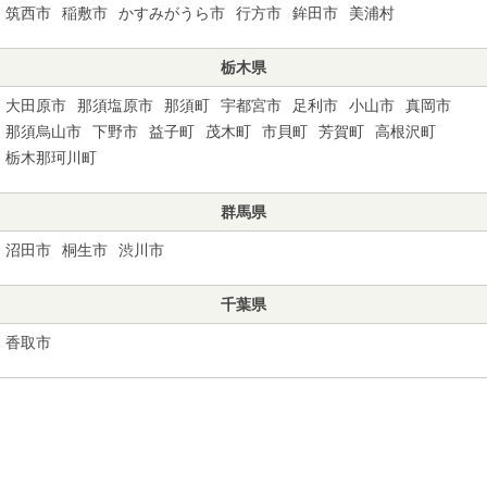
筑西市
稲敷市
かすみがうら市
行方市
鉾田市
美浦村
栃木県
大田原市
那須塩原市
那須町
宇都宮市
足利市
小山市
真岡市
那須烏山市
下野市
益子町
茂木町
市貝町
芳賀町
高根沢町
栃木那珂川町
群馬県
沼田市
桐生市
渋川市
千葉県
香取市