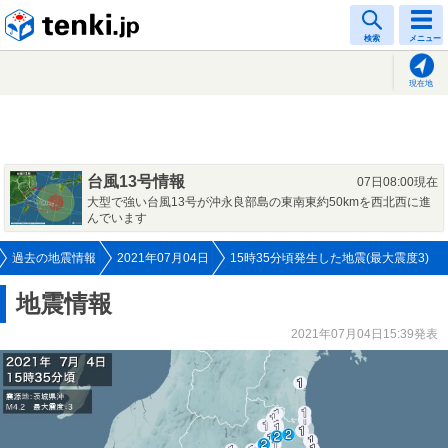
tenki.jp
検索
メニュー
現在地
台風13号情報
07日08:00現在
大型で強い台風13号が沖永良部島の東南東約50kmを西北西に進
んでいます
過去の地震情報
2021年07月04日
15時35分頃発生した地震(最大震度3)
地震情報
2021年07月04日15:39発表