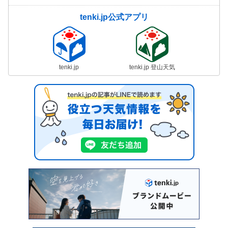
tenki.jp公式アプリ
tenki.jp
tenki.jp 登山天気