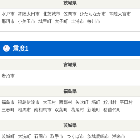
茨城県
水戸市
常陸太田市
北茨城市
笠間市
ひたちなか市
常陸大宮市
那珂市
小美玉市
城里町
大子町
土浦市
桜川市
震度1
宮城県
岩沼市
福島県
福島市
福島伊達市
大玉村
西郷村
矢吹町
塙町
鮫川村
平田村
三春町
相馬市
南相馬市
双葉町
葛尾村
新地町
猪苗代町
茨城県
茨城町
大洗町
石岡市
取手市
つくば市
茨城鹿嶋市
潮来市