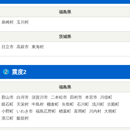
福島県
泉崎村
玉川村
茨城県
日立市
高萩市
東海村
震度2
福島県
郡山市
白河市
須賀川市
二本松市
田村市
本宮市
川俣町
鏡石町
天栄村
中島村
棚倉町
矢祭町
石川町
浅川町
古殿町
小野町
いわき市
福島広野町
楢葉町
富岡町
川内村
大熊町
浪江町
飯舘村