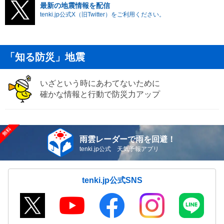
最新の地震情報を配信
tenki.jp公式X（旧Twitter）をご利用ください。
「知る防災」地震
いざという時にあわてないために
確かな情報と行動で防災力アップ
雨雲レーダーで雨を回避！
tenki.jp公式 天気予報アプリ
tenki.jp公式SNS