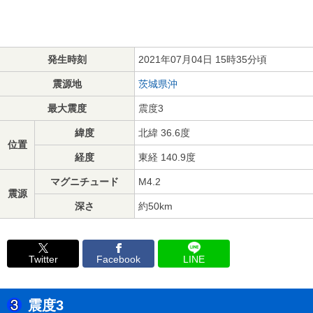
発生時刻
2021年07月04日 15時35分頃
震源地
茨城県沖
最大震度
震度3
緯度
北緯 36.6度
位置
経度
東経 140.9度
マグニチュード
M4.2
震源
深さ
約50km
Twitter
Facebook
LINE
震度3