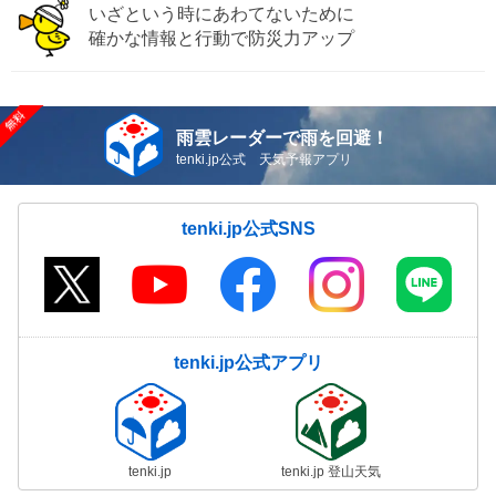
いざという時にあわてないために
確かな情報と行動で防災力アップ
雨雲レーダーで雨を回避！
tenki.jp公式 天気予報アプリ
tenki.jp公式SNS
tenki.jp公式アプリ
tenki.jp
tenki.jp 登山天気