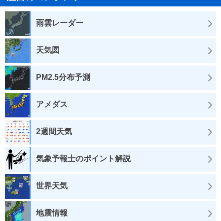
雨雲レーダー
天気図
PM2.5分布予測
アメダス
2週間天気
気象予報士のポイント解説
世界天気
地震情報