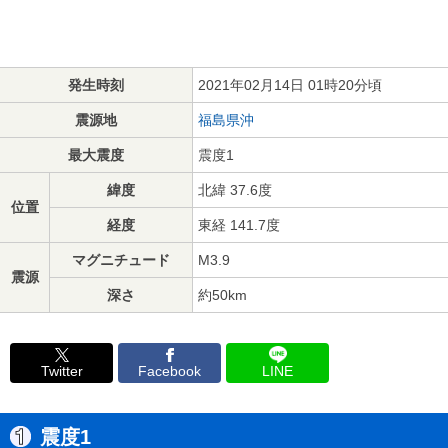
発生時刻
2021年02月14日 01時20分頃
震源地
福島県沖
最大震度
震度1
緯度
北緯 37.6度
位置
経度
東経 141.7度
マグニチュード
M3.9
震源
深さ
約50km
Twitter
Facebook
LINE
震度1