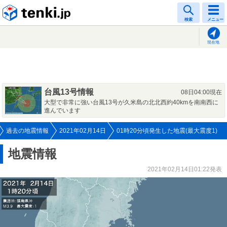
tenki.jp
検索
メニュー
現在地
台風13号情報
08日04:00現在
大型で非常に強い台風13号が久米島の北北西約40kmを南南西に
進んでいます
過去の地震情報
2021年02月14日
01時20分頃発生した地震(最大震度1)
地震情報
2021年02月14日01:22発表