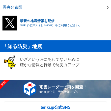
震央分布図
最新の地震情報を配信
tenki.jp公式X（旧Twitter）をご利用ください。
「知る防災」地震
いざという時にあわてないために
確かな情報と行動で防災力アップ
雨雲レーダーで雨を回避！
tenki.jp公式 天気予報アプリ
tenki.jp公式SNS