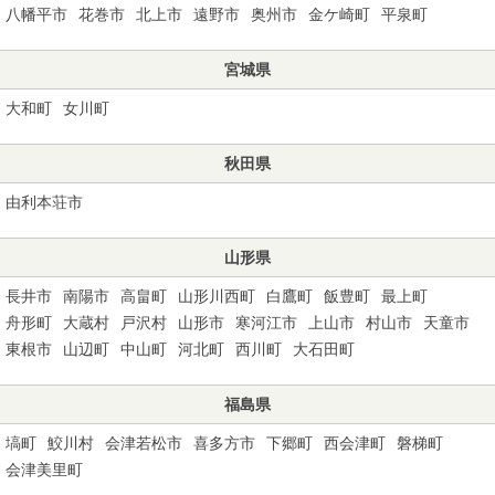
八幡平市
花巻市
北上市
遠野市
奥州市
金ケ崎町
平泉町
宮城県
大和町
女川町
秋田県
由利本荘市
山形県
長井市
南陽市
高畠町
山形川西町
白鷹町
飯豊町
最上町
舟形町
大蔵村
戸沢村
山形市
寒河江市
上山市
村山市
天童市
東根市
山辺町
中山町
河北町
西川町
大石田町
福島県
塙町
鮫川村
会津若松市
喜多方市
下郷町
西会津町
磐梯町
会津美里町