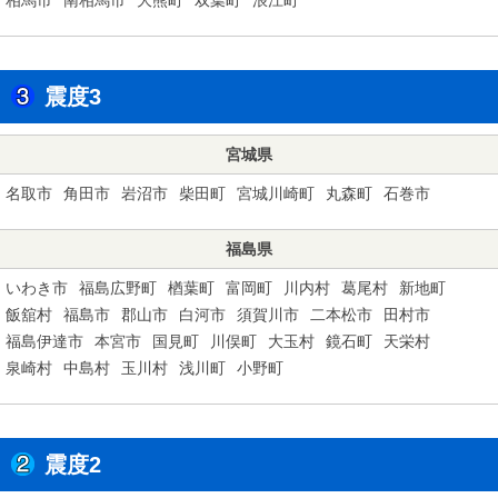
震度3
宮城県
名取市
角田市
岩沼市
柴田町
宮城川崎町
丸森町
石巻市
福島県
いわき市
福島広野町
楢葉町
富岡町
川内村
葛尾村
新地町
飯舘村
福島市
郡山市
白河市
須賀川市
二本松市
田村市
福島伊達市
本宮市
国見町
川俣町
大玉村
鏡石町
天栄村
泉崎村
中島村
玉川村
浅川町
小野町
震度2