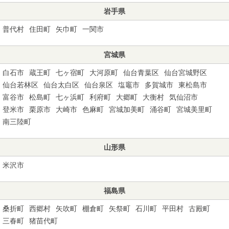
岩手県
普代村
住田町
矢巾町
一関市
宮城県
白石市
蔵王町
七ヶ宿町
大河原町
仙台青葉区
仙台宮城野区
仙台若林区
仙台太白区
仙台泉区
塩竈市
多賀城市
東松島市
富谷市
松島町
七ヶ浜町
利府町
大郷町
大衡村
気仙沼市
登米市
栗原市
大崎市
色麻町
宮城加美町
涌谷町
宮城美里町
南三陸町
山形県
米沢市
福島県
桑折町
西郷村
矢吹町
棚倉町
矢祭町
石川町
平田村
古殿町
三春町
猪苗代町