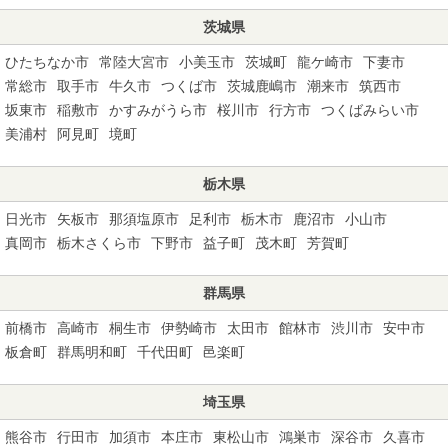
茨城県
ひたちなか市
常陸大宮市
小美玉市
茨城町
龍ケ崎市
下妻市
常総市
取手市
牛久市
つくば市
茨城鹿嶋市
潮来市
筑西市
坂東市
稲敷市
かすみがうら市
桜川市
行方市
つくばみらい市
美浦村
阿見町
境町
栃木県
日光市
矢板市
那須塩原市
足利市
栃木市
鹿沼市
小山市
真岡市
栃木さくら市
下野市
益子町
茂木町
芳賀町
群馬県
前橋市
高崎市
桐生市
伊勢崎市
太田市
館林市
渋川市
安中市
板倉町
群馬明和町
千代田町
邑楽町
埼玉県
熊谷市
行田市
加須市
本庄市
東松山市
鴻巣市
深谷市
久喜市