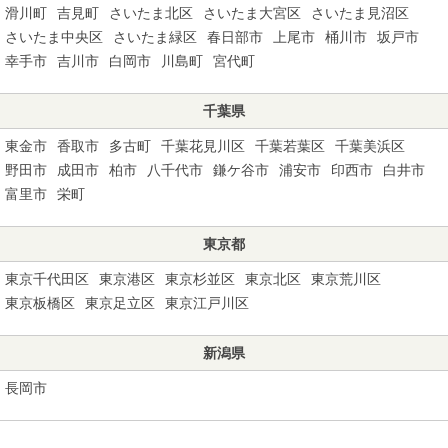
滑川町
吉見町
さいたま北区
さいたま大宮区
さいたま見沼区
さいたま中央区
さいたま緑区
春日部市
上尾市
桶川市
坂戸市
幸手市
吉川市
白岡市
川島町
宮代町
千葉県
東金市
香取市
多古町
千葉花見川区
千葉若葉区
千葉美浜区
野田市
成田市
柏市
八千代市
鎌ケ谷市
浦安市
印西市
白井市
富里市
栄町
東京都
東京千代田区
東京港区
東京杉並区
東京北区
東京荒川区
東京板橋区
東京足立区
東京江戸川区
新潟県
長岡市