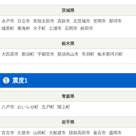
茨城県
水戸市
日立市
常陸太田市
高萩市
北茨城市
笠間市
那珂市
城里町
東海村
大子町
土浦市
石岡市
鉾田市
栃木県
大田原市
那須町
宇都宮市
那須烏山市
市貝町
栃木那珂川町
震度1
青森県
八戸市
おいらせ町
五戸町
階上町
岩手県
宮古市
久慈市
山田町
大船渡市
陸前高田市
釜石市
盛岡市