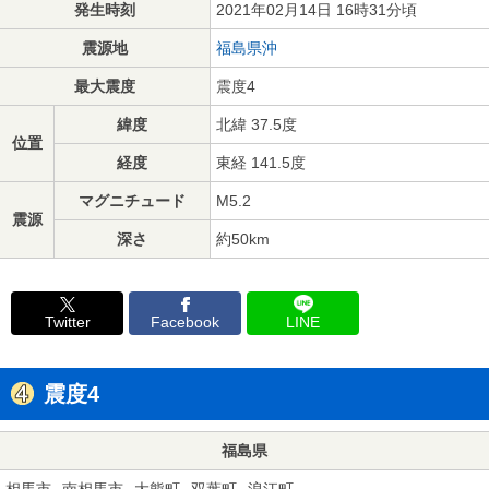
発生時刻
2021年02月14日 16時31分頃
震源地
福島県沖
最大震度
震度4
緯度
北緯 37.5度
位置
経度
東経 141.5度
マグニチュード
M5.2
震源
深さ
約50km
Twitter
Facebook
LINE
震度4
福島県
相馬市
南相馬市
大熊町
双葉町
浪江町