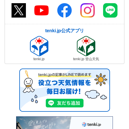
tenki.jp公式アプリ
tenki.jp
tenki.jp 登山天気