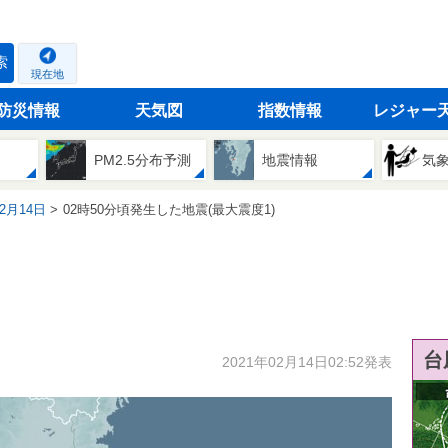
索
現在地
防災情報
天気図
指数情報
レジャー
PM2.5分布予測
地震情報
気
02月14日
02時50分頃発生した地震(最大震度1)
台
2021年02月14日02:52発表