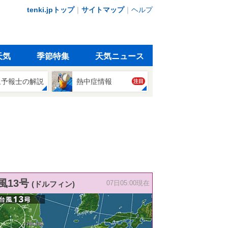
tenki.jpトップ
｜
サイトマップ
｜
ヘルプ
天気
季節特集
天気ニュース
象予報士の解説
熱中症情報
注目
風13号
(ドルフィン)
07日05:00現在