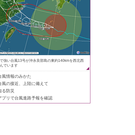
で強い台風13号が沖永良部島の東約140kmを西北西
んでいます
台風情報のみかた
台風の接近、上陸に備えて
知る防災
アプリで台風進路予報を確認