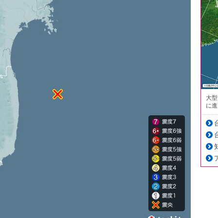
大型
に進