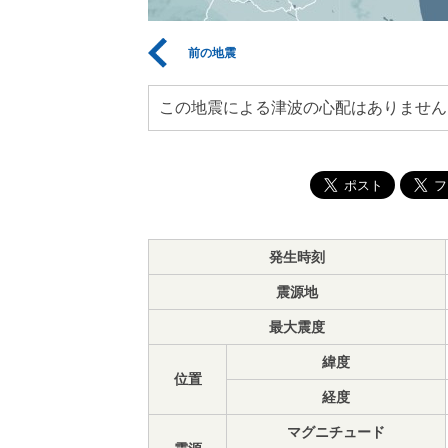
前の地震
この地震による津波の心配はありません
発生時刻
震源地
最大震度
緯度
位置
経度
マグニチュード