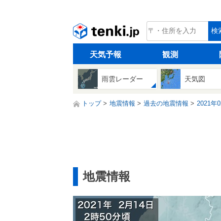
tenki.jp
検
天気予報
観測
雨雲レーダー
天気図
トップ
地震情報
過去の地震情報
2021年
地震情報