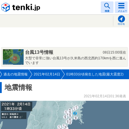
tenki.jp
検索
メニュー
現在地
台風13号情報
08日15:00現在
大型で非常に強い台風13号が久米島の西北西約170kmを西に進ん
でいます
過去の地震情報
2021年02月14日
01時33分頃発生した地震(最大震度2)
地震情報
2021年02月14日01:36発表