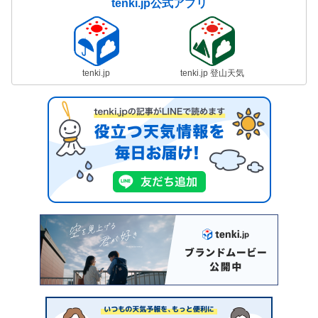
tenki.jp公式アプリ
tenki.jp
tenki.jp 登山天気