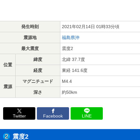
発生時刻
2021年02月14日 01時33分頃
震源地
福島県沖
最大震度
震度2
緯度
北緯 37.7度
位置
経度
東経 141.6度
マグニチュード
M4.4
震源
深さ
約50km
Twitter
Facebook
LINE
震度2