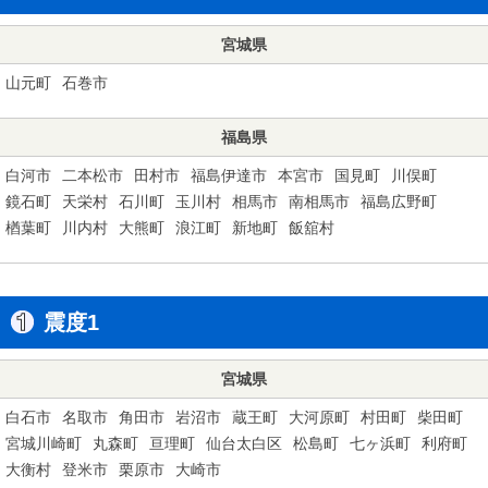
宮城県
山元町
石巻市
福島県
白河市
二本松市
田村市
福島伊達市
本宮市
国見町
川俣町
鏡石町
天栄村
石川町
玉川村
相馬市
南相馬市
福島広野町
楢葉町
川内村
大熊町
浪江町
新地町
飯舘村
震度1
宮城県
白石市
名取市
角田市
岩沼市
蔵王町
大河原町
村田町
柴田町
宮城川崎町
丸森町
亘理町
仙台太白区
松島町
七ヶ浜町
利府町
大衡村
登米市
栗原市
大崎市