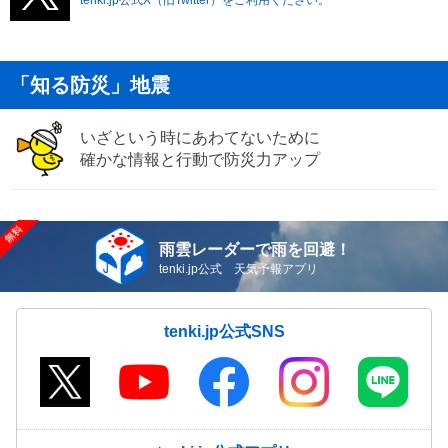
「知る防災」地震
いざという時にあわてないために
確かな情報と行動で防災力アップ
雨雲レーダーで雨を回避！
tenki.jp公式 天気予報アプリ
tenki.jp公式SNS