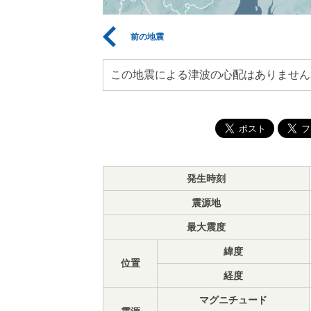
前の地震
この地震による津波の心配はありません
発生時刻
震源地
最大震度
緯度
位置
経度
マグニチュード