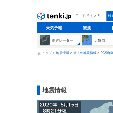
tenki.jp
検
天気予報
観測
雨雲レーダー
天気図
トップ
地震情報
過去の地震情報
2020年
地震情報