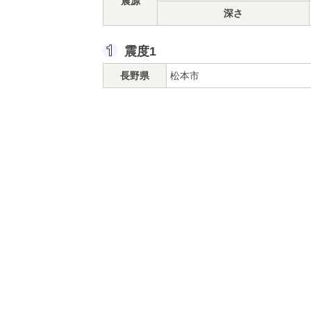
震源
深さ
震度1
長野県
松本市