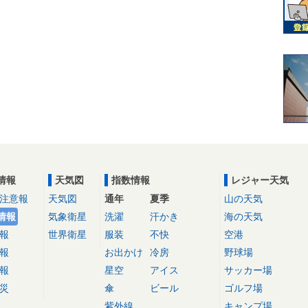
情報
天気図
指数情報
レジャー天気
注意報
天気図
通年
夏季
山の天気
情報
気象衛星
洗濯
汗かき
海の天気
報
世界衛星
服装
不快
空港
報
お出かけ
冷房
野球場
報
星空
アイス
サッカー場
災
傘
ビール
ゴルフ場
紫外線
キャンプ場