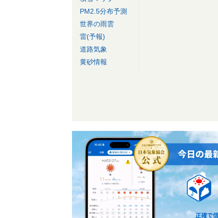
PM2.5分布予測
世界の雨雲
雷(予報)
道路気象
黄砂情報