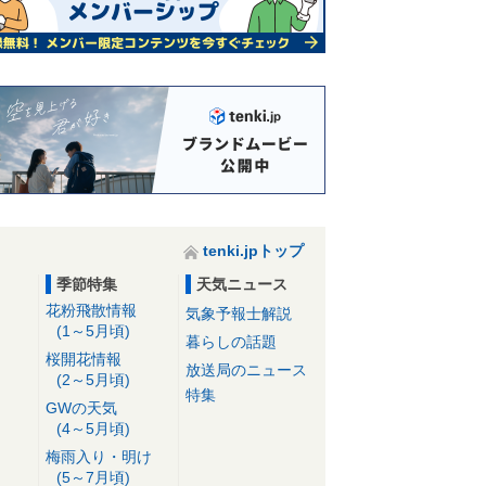
tenki.jpトップ
季節特集
天気ニュース
花粉飛散情報
気象予報士解説
(1～5月頃)
暮らしの話題
桜開花情報
放送局のニュース
(2～5月頃)
特集
GWの天気
(4～5月頃)
梅雨入り・明け
(5～7月頃)