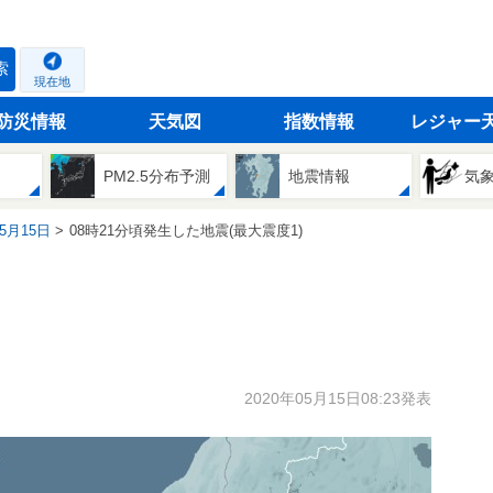
索
現在地
防災情報
天気図
指数情報
レジャー
PM2.5分布予測
地震情報
気
05月15日
08時21分頃発生した地震(最大震度1)
2020年05月15日08:23発表