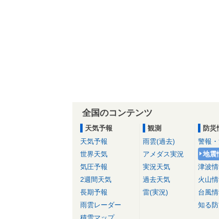
全国のコンテンツ
天気予報
観測
防災
天気予報
雨雲(過去)
警報・
世界天気
アメダス実況
地震
気圧予報
実況天気
津波情
2週間天気
過去天気
火山情
長期予報
雷(実況)
台風情
雨雲レーダー
知る防
積雪マップ