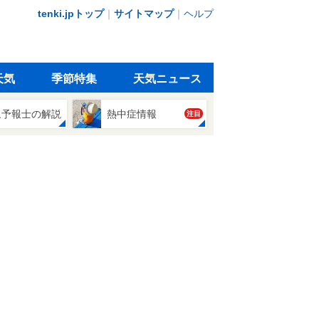
tenki.jpトップ
｜
サイトマップ
｜
ヘルプ
天気
季節特集
天気ニュース
象予報士の解説
熱中症情報
注目