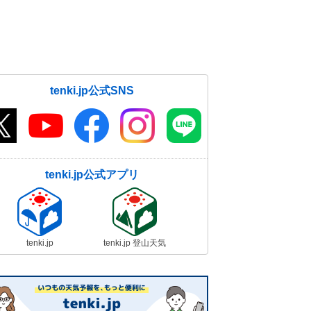
tenki.jp公式SNS
tenki.jp公式アプリ
tenki.jp
tenki.jp 登山天気