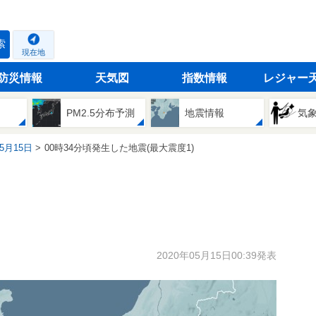
索
現在地
防災情報
天気図
指数情報
レジャー
PM2.5分布予測
地震情報
気
05月15日
00時34分頃発生した地震(最大震度1)
2020年05月15日00:39発表