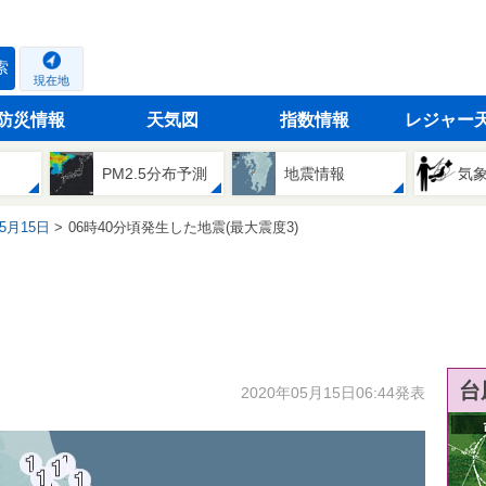
索
現在地
防災情報
天気図
指数情報
レジャー
PM2.5分布予測
地震情報
気
05月15日
06時40分頃発生した地震(最大震度3)
台
2020年05月15日06:44発表