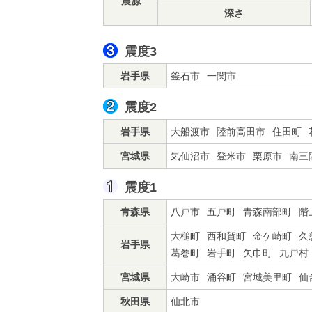
震源
深さ
震度3
岩手県
釜石市
一関市
震度2
岩手県
大船渡市
陸前高田市
住田町
宮城県
気仙沼市
登米市
栗原市
南三
震度1
青森県
八戸市
五戸町
青森南部町
階
大槌町
西和賀町
金ケ崎町
久
岩手県
葛巻町
岩手町
矢巾町
九戸村
宮城県
大崎市
涌谷町
宮城美里町
仙
秋田県
仙北市