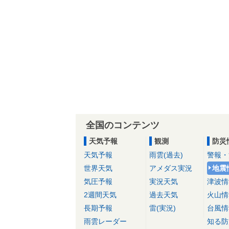
全国のコンテンツ
天気予報
観測
防災
天気予報
雨雲(過去)
警報・
世界天気
アメダス実況
地震
気圧予報
実況天気
津波情
2週間天気
過去天気
火山情
長期予報
雷(実況)
台風情
雨雲レーダー
知る防