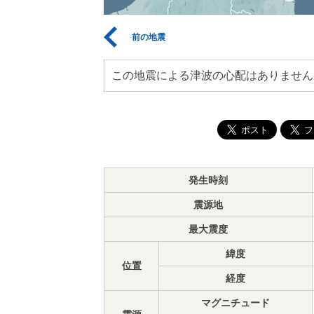
前の地震
この地震による津波の心配はありません
発生時刻
震源地
最大震度
緯度
位置
経度
マグニチュード