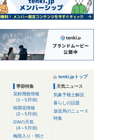
tenki.jpトップ
季節特集
天気ニュース
花粉飛散情報
気象予報士解説
(1～5月頃)
暮らしの話題
桜開花情報
放送局のニュース
(2～5月頃)
特集
GWの天気
(4～5月頃)
梅雨入り・明け