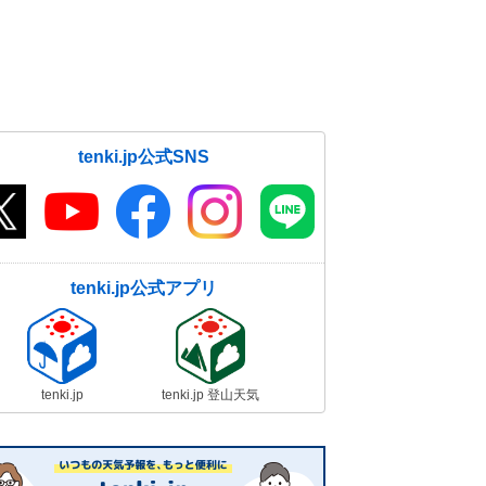
tenki.jp公式SNS
tenki.jp公式アプリ
tenki.jp
tenki.jp 登山天気