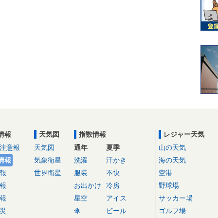
情報
天気図
指数情報
レジャー天気
注意報
天気図
通年
夏季
山の天気
情報
気象衛星
洗濯
汗かき
海の天気
報
世界衛星
服装
不快
空港
報
お出かけ
冷房
野球場
報
星空
アイス
サッカー場
災
傘
ビール
ゴルフ場