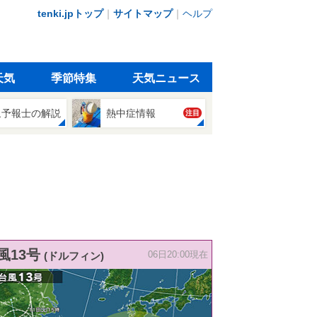
tenki.jpトップ
｜
サイトマップ
｜
ヘルプ
天気
季節特集
天気ニュース
象予報士の解説
熱中症情報
注目
風13号
(ドルフィン)
06日20:00現在