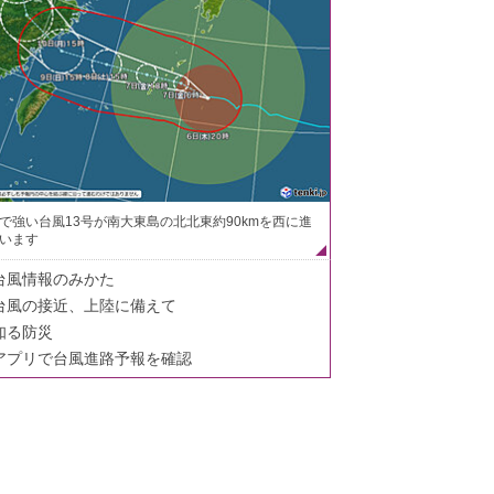
で強い台風13号が南大東島の北北東約90kmを西に進
います
台風情報のみかた
台風の接近、上陸に備えて
知る防災
アプリで台風進路予報を確認