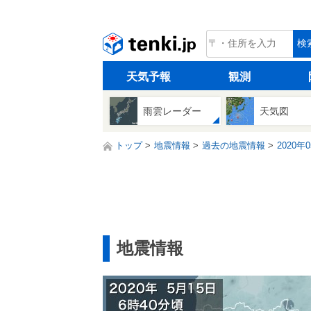
tenki.jp
検
天気予報
観測
雨雲レーダー
天気図
トップ
地震情報
過去の地震情報
2020年
地震情報