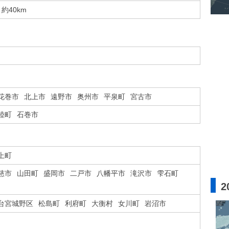
約40km
花巻市
北上市
遠野市
奥州市
平泉町
宮古市
陸町
石巻市
上町
慈市
山田町
盛岡市
二戸市
八幡平市
滝沢市
雫石町
2
台宮城野区
松島町
利府町
大衡村
女川町
岩沼市