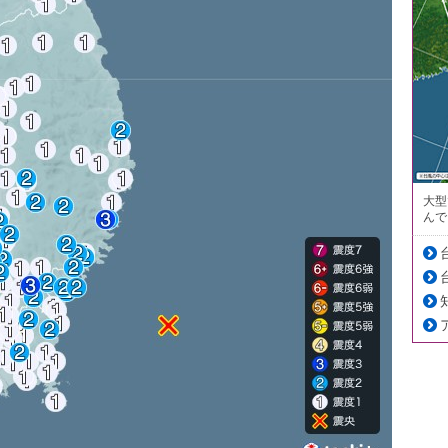
大型
んで