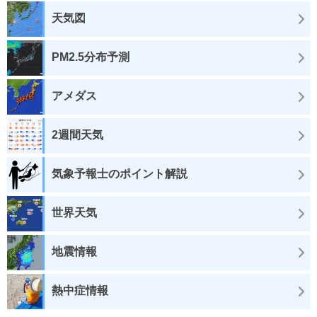
天気図
PM2.5分布予測
アメダス
2週間天気
気象予報士のポイント解説
世界天気
地震情報
熱中症情報