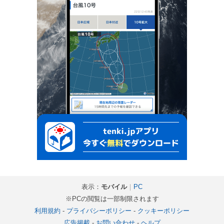
表示：
モバイル
｜
PC
※PCの閲覧は一部制限されます
利用規約
-
プライバシーポリシー
-
クッキーポリシー
広告掲載
-
お問い合わせ
-
ヘルプ