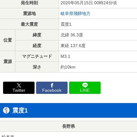
発生時刻
2020年05月15日 00時24分頃
震源地
岐阜県飛騨地方
最大震度
震度1
緯度
北緯 36.3度
位置
経度
東経 137.6度
マグニチュード
M3.1
震源
深さ
約10km
Twitter
Facebook
LINE
震度1
長野県
松本市