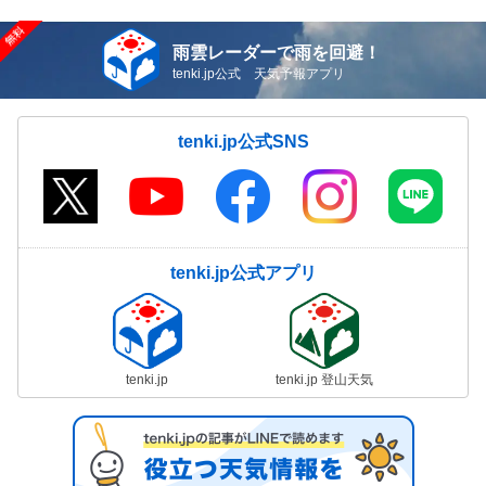
雨雲レーダーで雨を回避！
tenki.jp公式 天気予報アプリ
tenki.jp公式SNS
tenki.jp公式アプリ
tenki.jp
tenki.jp 登山天気