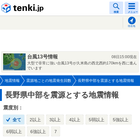
tenki.jp
検索
メニュー
現在地
台風13号情報
08日15:00現在
大型で非常に強い台風13号が久米島の西北西約170kmを西に進ん
でいます
地震情報
震源地ごとの地震発生回数
長野県中部を震源とする地震情報
長野県中部を震源とする地震情報
震度別：
全て
2以上
3以上
4以上
5弱以上
5強以上
6弱以上
6強以上
7