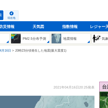
索
現在地
防災情報
天気図
指数情報
レジャー
PM2.5分布予測
地震情報
気
04月16日
20時23分頃発生した地震(最大震度1)
台
2021年04月16日20:25発表