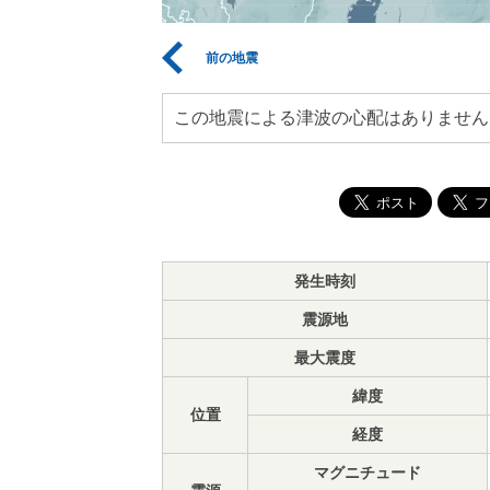
前の地震
この地震による津波の心配はありません
発生時刻
震源地
最大震度
緯度
位置
経度
マグニチュード