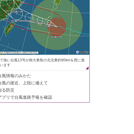
で強い台風13号が南大東島の北北東約90kmを西に進
います
台風情報のみかた
台風の接近、上陸に備えて
知る防災
アプリで台風進路予報を確認