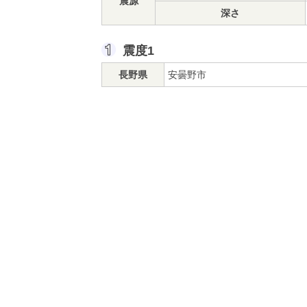
震源
深さ
震度1
長野県
安曇野市