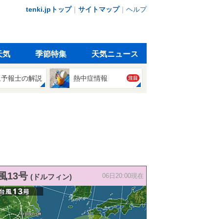
tenki.jpトップ
｜
サイトマップ
｜
ヘルプ
天気
季節特集
天気ニュース
象予報士の解説
熱中症情報
注目
風13号
(ドルフィン)
06日20:00現在