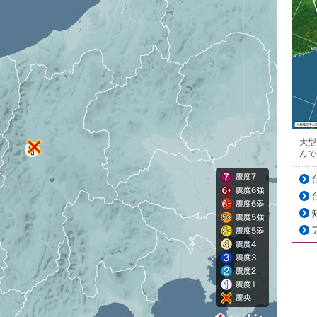
大型
んで