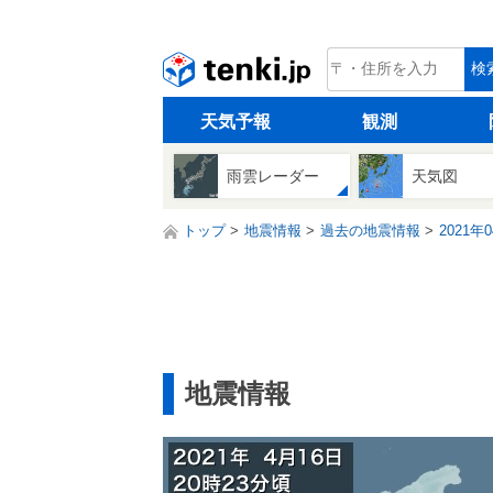
tenki.jp
検
天気予報
観測
雨雲レーダー
天気図
トップ
地震情報
過去の地震情報
2021年
地震情報