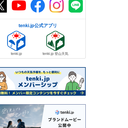
tenki.jp公式アプリ
tenki.jp
tenki.jp 登山天気