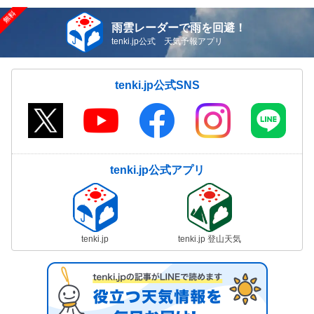
雨雲レーダーで雨を回避！
tenki.jp公式 天気予報アプリ
tenki.jp公式SNS
tenki.jp公式アプリ
tenki.jp
tenki.jp 登山天気