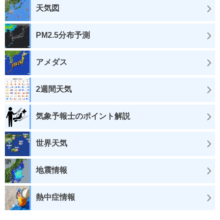
天気図
PM2.5分布予測
アメダス
2週間天気
気象予報士のポイント解説
世界天気
地震情報
熱中症情報