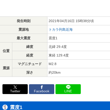
発生時刻
2021年04月16日 15時38分頃
震源地
トカラ列島近海
最大震度
震度1
緯度
北緯 29.4度
位置
経度
東経 129.4度
マグニチュード
M2.8
震源
深さ
約20km
Twitter
Facebook
LINE
震度1