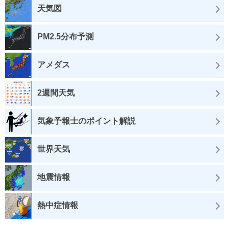
天気図
PM2.5分布予測
アメダス
2週間天気
気象予報士のポイント解説
世界天気
地震情報
熱中症情報