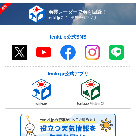
雨雲レーダーで雨を回避！
tenki.jp公式 天気予報アプリ
tenki.jp公式SNS
tenki.jp公式アプリ
tenki.jp
tenki.jp 登山天気