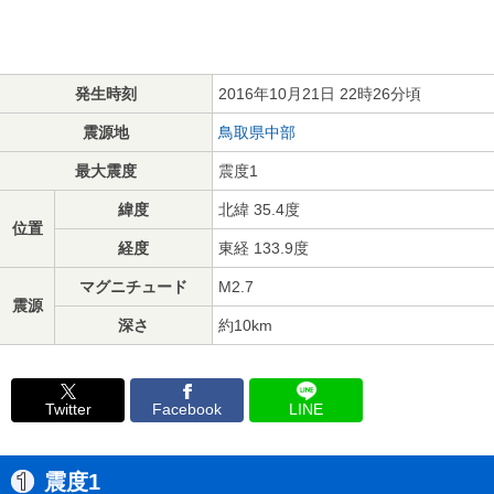
発生時刻
2016年10月21日 22時26分頃
震源地
鳥取県中部
最大震度
震度1
緯度
北緯 35.4度
位置
経度
東経 133.9度
マグニチュード
M2.7
震源
深さ
約10km
Twitter
Facebook
LINE
震度1