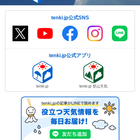
tenki.jp公式SNS
tenki.jp公式アプリ
tenki.jp
tenki.jp 登山天気