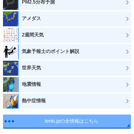
PM2.5分布予測
アメダス
2週間天気
気象予報士のポイント解説
世界天気
地震情報
熱中症情報
tenki.jpの全情報はこちら