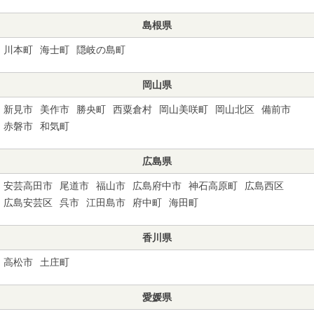
島根県
川本町
海士町
隠岐の島町
岡山県
新見市
美作市
勝央町
西粟倉村
岡山美咲町
岡山北区
備前市
赤磐市
和気町
広島県
安芸高田市
尾道市
福山市
広島府中市
神石高原町
広島西区
広島安芸区
呉市
江田島市
府中町
海田町
香川県
高松市
土庄町
愛媛県