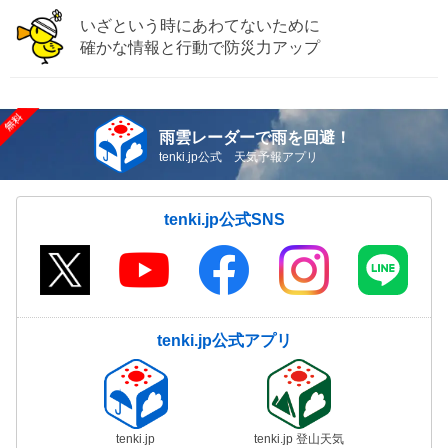
いざという時にあわてないために
確かな情報と行動で防災力アップ
雨雲レーダーで雨を回避！
tenki.jp公式 天気予報アプリ
tenki.jp公式SNS
tenki.jp公式アプリ
tenki.jp
tenki.jp 登山天気