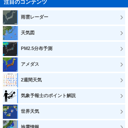
注目のコンテンツ
雨雲レーダー
天気図
PM2.5分布予測
アメダス
2週間天気
気象予報士のポイント解説
世界天気
地震情報