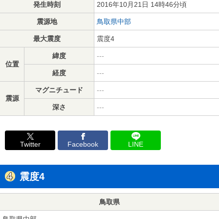
発生時刻
2016年10月21日 14時46分頃
震源地
鳥取県中部
最大震度
震度4
緯度
---
位置
経度
---
マグニチュード
---
震源
深さ
---
Twitter
Facebook
LINE
震度4
鳥取県
鳥取県中部