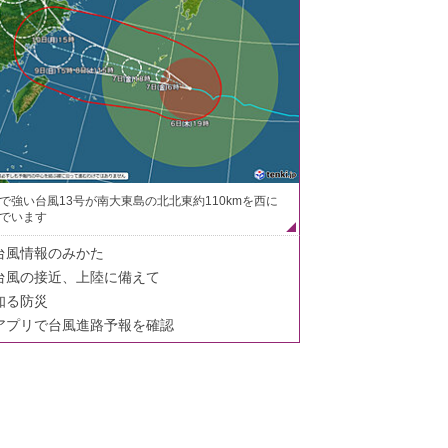
で強い台風13号が南大東島の北北東約110kmを西に
でいます
台風情報のみかた
台風の接近、上陸に備えて
知る防災
アプリで台風進路予報を確認