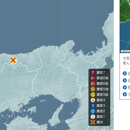
大型
進ん