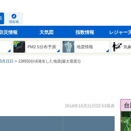
索
現在地
防災情報
天気図
指数情報
レジャー
PM2.5分布予測
地震情報
気
10月21日
22時50分頃発生した地震(最大震度1)
台
2016年10月21日22:53発表