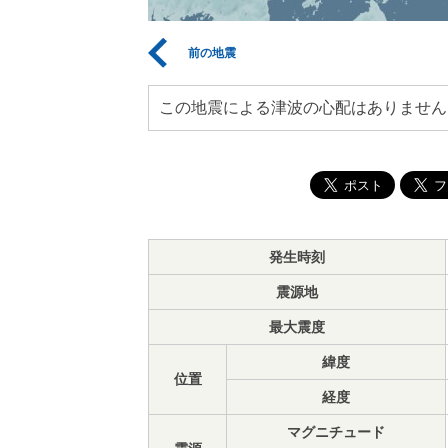
前の地震
この地震による津波の心配はありません
発生時刻
震源地
最大震度
緯度
位置
経度
マグニチュード