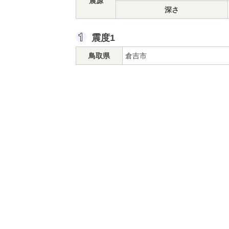
震源
深さ
震度1
鳥取県
倉吉市