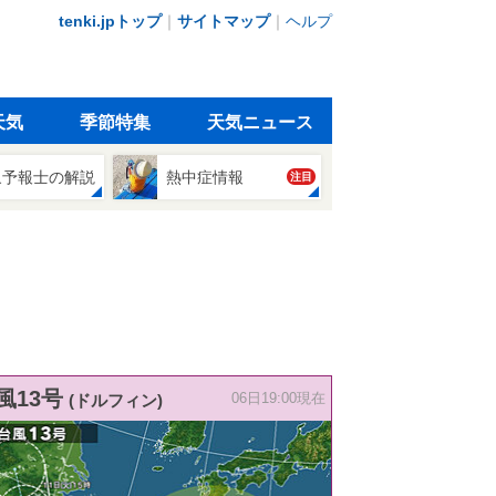
tenki.jpトップ
｜
サイトマップ
｜
ヘルプ
天気
季節特集
天気ニュース
象予報士の解説
熱中症情報
注目
風13号
(ドルフィン)
06日19:00現在