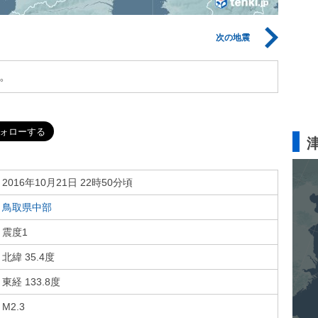
次の地震
。
2016年10月21日 22時50分頃
鳥取県中部
震度1
北緯 35.4度
東経 133.8度
M2.3