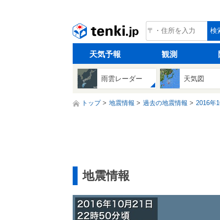
tenki.jp
検
天気予報
観測
雨雲レーダー
天気図
トップ
地震情報
過去の地震情報
2016年
地震情報