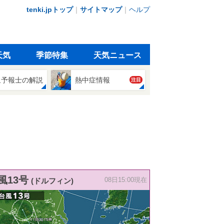
tenki.jpトップ
｜
サイトマップ
｜
ヘルプ
天気
季節特集
天気ニュース
象予報士の解説
熱中症情報
注目
風13号
(ドルフィン)
08日15:00現在