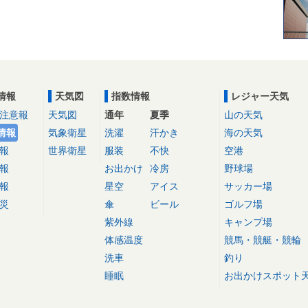
情報
天気図
指数情報
レジャー天気
注意報
天気図
通年
夏季
山の天気
情報
気象衛星
洗濯
汗かき
海の天気
報
世界衛星
服装
不快
空港
報
お出かけ
冷房
野球場
報
星空
アイス
サッカー場
災
傘
ビール
ゴルフ場
紫外線
キャンプ場
体感温度
競馬・競艇・競輪
洗車
釣り
睡眠
お出かけスポット