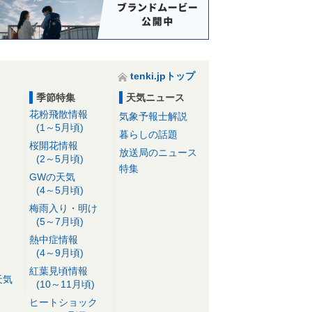
tenki.jpトップ
季節特集
天気ニュース
花粉飛散情報
気象予報士解説
(1～5月頃)
暮らしの話題
桜開花情報
放送局のニュース
(2～5月頃)
特集
GWの天気
(4～5月頃)
梅雨入り・明け
(5～7月頃)
熱中症情報
(4～9月頃)
紅葉見頃情報
天気
(10～11月頃)
ヒートショック