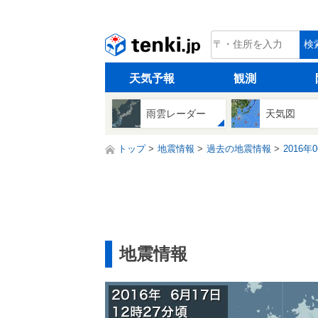
tenki.jp
検
天気予報
観測
雨雲レーダー
天気図
トップ
地震情報
過去の地震情報
2016年
地震情報