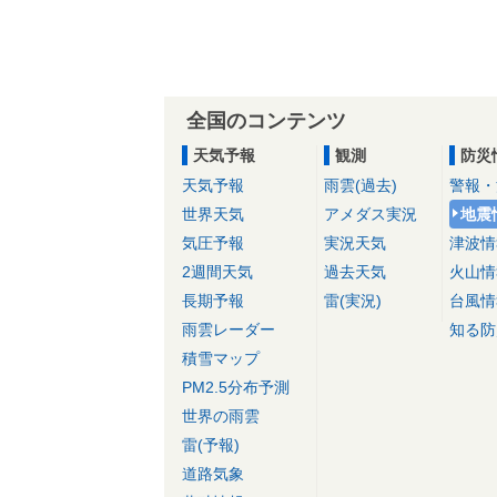
全国のコンテンツ
天気予報
観測
防災
天気予報
雨雲(過去)
警報・
世界天気
アメダス実況
地震
気圧予報
実況天気
津波情
2週間天気
過去天気
火山情
長期予報
雷(実況)
台風情
雨雲レーダー
知る防
積雪マップ
PM2.5分布予測
世界の雨雲
雷(予報)
道路気象