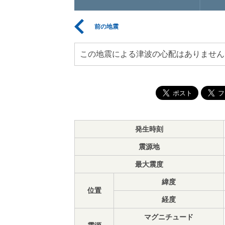
前の地震
この地震による津波の心配はありません
発生時刻
震源地
最大震度
緯度
位置
経度
マグニチュード