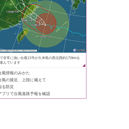
で非常に強い台風13号が久米島の西北西約170kmを
進んでいます
台風情報のみかた
台風の接近、上陸に備えて
知る防災
アプリで台風進路予報を確認