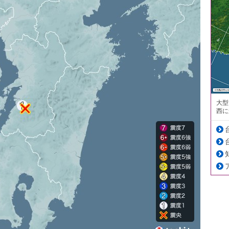
大型
西に