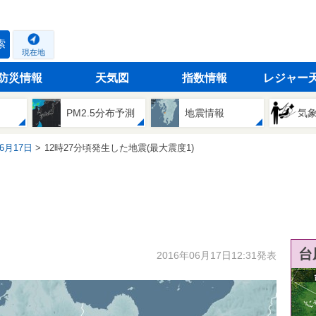
索
現在地
防災情報
天気図
指数情報
レジャー
PM2.5分布予測
地震情報
気
06月17日
12時27分頃発生した地震(最大震度1)
台
2016年06月17日12:31発表