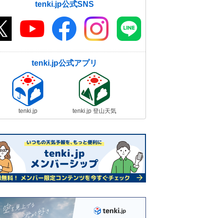
tenki.jp公式SNS
tenki.jp公式アプリ
tenki.jp
tenki.jp 登山天気