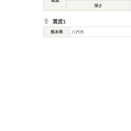
震源
深さ
震度1
熊本県
八代市