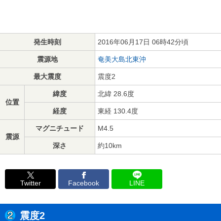
発生時刻
2016年06月17日 06時42分頃
震源地
奄美大島北東沖
最大震度
震度2
緯度
北緯 28.6度
位置
経度
東経 130.4度
マグニチュード
M4.5
震源
深さ
約10km
Twitter
Facebook
LINE
震度2