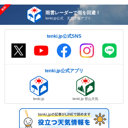
雨雲レーダーで雨を回避！
tenki.jp公式 天気予報アプリ
tenki.jp公式SNS
tenki.jp公式アプリ
tenki.jp
tenki.jp 登山天気