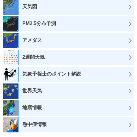
天気図
PM2.5分布予測
アメダス
2週間天気
気象予報士のポイント解説
世界天気
地震情報
熱中症情報